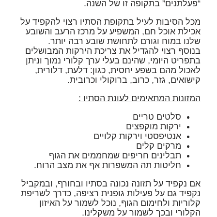
“פעלתנים” בתקופה זו של השנה.
מכל הסיבות לעיל בתקופת הסתיו רצוי להקפיד על
אכילת אוכל חם, המשפיע על מרכז הרעב והשובע
שלנו במוח וגורם לתחושת שובע רבה יותר.
בנוסף רצוי להגדיל את צריכת הירקות המבושלים
בתפריט היומי, שהינם בעלי ערך קלורי נמוך וניתן
לאכול מהם בשפע יחסית, כגון: דלעת, דלורית,
קישואים, גזר, כרוב, ברוקולי וכרובית.
המזונות המתאימים לעונת הסתיו :
סלטים טריים
ירקות מוקפצים
אנטיפסטי וירקות קלויים
מרקים קלים
תבלינים חריפים שמחממים את הגוף
חליטות תה המשפרות אף את מצב הרוח.
אם נקפיד על תזונה נכונה בסתיו ובחורף, ובמקביל
נקפיד גם על פעילות גופנית רציפה, כדרך לשריפת
קלוריות ולחימום הגוף, נוכל לשמור על האיזון
הקלורי ובכך לשמור על משקלינו.