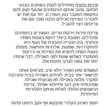
פירות החורף
מתחילים לנצנץ בשווקים בצבעי
הכתום, צהוב ואיתם הוויטמינים שהגוף זקוק להם
בתקופת המעבר כגון ויטמין C. יחד עם זאת יש
לזכור כי הפירות מכילים הרבה סוכר וגם את
צריכתם רצוי להגביל.
צריכת פירות וירקות טריים, העשירים בויטמינים
ומינרלים, חשובה ביותר דווקא בעונות הסתיו
והחורף, בהן הנטייה הטבעית של הגוף היא
להתקררויות, שפעות, אלרגיות וחולשות. מומלץ
בעונת הסתיו להוציא את הפירות או הירקות
מהמקרר כשלוש שעות לפני האכילה, דבר שיזמין
יותר את גופנו לצרוך מזונות אלו.
הגשמים ומזג האוויר הלא יציב, מביאים אותנו
להישאר יותר בבית. לעיתים השהייה בבית והקירבה
למקרר מלווה באכילה לא מבוקרת ואכילה
שסיבותיה אינן רעב פיזיולוגי אמיתי. צריכת
הנישנושים עלולה לעלות ואיתם הקלוריות
המיותרות.
חוסר האיזון הקלורי מתבטא אף עקב היותנו פחות