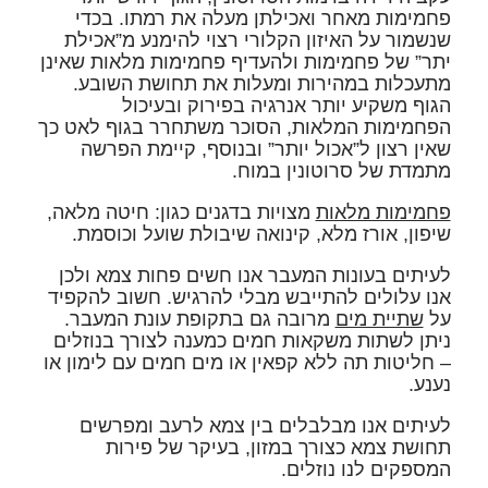
פחמימות מאחר ואכילתן מעלה את רמתו. בכדי
שנשמור על האיזון הקלורי רצוי להימנע מ”אכילת
יתר” של פחמימות ולהעדיף פחמימות מלאות שאינן
מתעכלות במהירות ומעלות את תחושת השובע.
הגוף משקיע יותר אנרגיה בפירוק ובעיכול
הפחמימות המלאות, הסוכר משתחרר בגוף לאט כך
שאין רצון ל”אכול יותר” ובנוסף, קיימת הפרשה
מתמדת של סרוטונין במוח.
פחמימות מלאות
מצויות בדגנים כגון: חיטה מלאה,
שיפון, אורז מלא, קינואה שיבולת שועל וכוסמת.
לעיתים בעונות המעבר אנו חשים פחות צמא ולכן
אנו עלולים להתייבש מבלי להרגיש. חשוב להקפיד
על
שתיית מים
מרובה גם בתקופת עונת המעבר.
ניתן לשתות משקאות חמים כמענה לצורך בנוזלים
– חליטות תה ללא קפאין או מים חמים עם לימון או
נענע.
לעיתים אנו מבלבלים בין צמא לרעב ומפרשים
תחושת צמא כצורך במזון, בעיקר של פירות
המספקים לנו נוזלים.