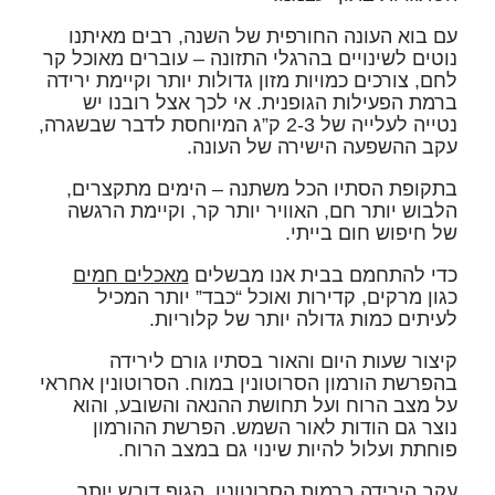
עם בוא העונה החורפית של השנה, רבים מאיתנו
נוטים לשינויים בהרגלי התזונה – עוברים מאוכל קר
לחם, צורכים כמויות מזון גדולות יותר וקיימת ירידה
ברמת הפעילות הגופנית. אי לכך אצל רובנו יש
נטייה לעלייה של 2-3 ק”ג המיוחסת לדבר שבשגרה,
עקב ההשפעה הישירה של העונה.
בתקופת הסתיו הכל משתנה – הימים מתקצרים,
הלבוש יותר חם, האוויר יותר קר, וקיימת הרגשה
של חיפוש חום בייתי.
כדי להתחמם בבית אנו מבשלים
מאכלים חמים
כגון מרקים, קדירות ואוכל “כבד” יותר המכיל
לעיתים כמות גדולה יותר של קלוריות.
קיצור שעות היום והאור בסתיו גורם לירידה
בהפרשת הורמון הסרוטונין במוח. הסרוטונין אחראי
על מצב הרוח ועל תחושת ההנאה והשובע, והוא
נוצר גם הודות לאור השמש. הפרשת ההורמון
פוחתת ועלול להיות שינוי גם במצב הרוח.
עקב הירידה ברמות הסרוטונין, הגוף דורש יותר