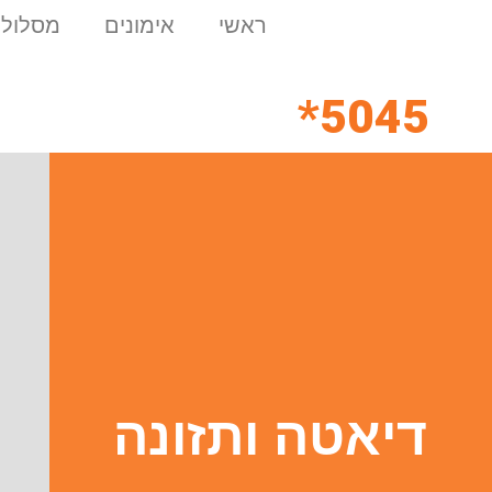
ראשי
אימונים
מסלולי
5045*
דיאטה ותזונה