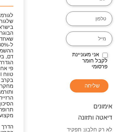
שלגור
בישראל סובלת כ
הבוגרת
ל-80%.
ההשמנה
אני מעוניינת
דם, בע
לקבל חומר
פרסומי
פי אחו
בקרב ג
שליחה
ותורמת
הרזייה
הסיכון
אימונים
תרופתי
מקצועי
דיאטה ותזונה
הדרך ה
לא רק חלבון: תפקיד