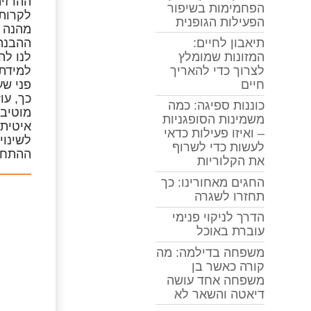
ההרזיה
הפחמימות בשיפור
לקרות.
הפעילות הגופנית
מהנה ו
ההבנה 
תיאבון לחיים:
לנו לה
המזונות שמומלץ
למידת 
לצרוך כדי להאריך
פני שע
חיים
כך, עו
כוננות ספיגה: כמה
מוטיבצ
משמינות הסופגניות
איטית
– ואיזו פעילות כדאי
לשינוי
לעשות כדי לשרוף
ההתחלת
את הקלוריות
החגים מאחורינו: כך
תחזרו לשגרה
הדרך לניקוי פנימי
עוברת באוכל
משפחה בדילמה: מה
קורה כאשר בן
משפחה אחד עושה
דיאטה והשאר לא