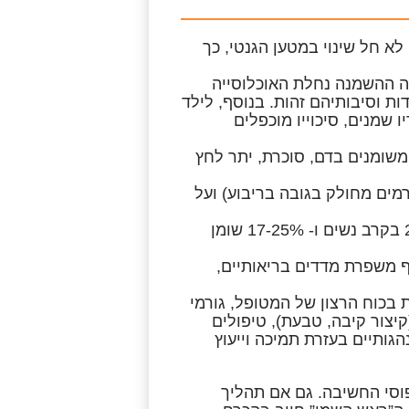
יים השפעה מינימלית, כנראה, שכן בטווח של 30 שנה לא חל שינוי במטען הגנטי, כך
 ההשמנה נחלת האוכלוסייה
ת וסיבותיהם זהות. בנוסף, לילד
, ואם שני הוריו שמנים, סיכוייו מוכפלים
משומנים בדם, סוכרת, יתר לחץ
 (חישוב המשקל בקילוגרמים מחולק בגובה בריבוע) ועל
טווח BMI תקין נע מ- 20-24.9, וטווח אחוז שומן תקין נע מ- 20-30% בקרב נשים ו- 17-25% שומן
טווח של 5-10% מהמשקל העודף משפרת מדדים בריאותיים,
ת בכוח הרצון של המטופל, גורמי
קיצור קיבה, טבעת), טיפולים
גותיים בעזרת תמיכה וייעוץ
וסי החשיבה.
גם אם תהליך