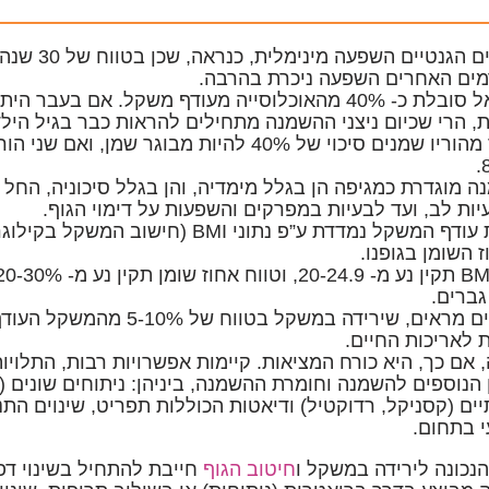
לגורמים הגנט
מים האחרים השפעה ניכרת בהרבה.
- 40% מהאוכלוסייה מעודף משקל.
אם בעבר היתה
, הרי שכיום ניצני ההשמנה מתחילים להראות כבר בגיל הילדו
שאחד מהוריו שמנים סיכוי של 40% להיות מבוגר שמן
 מוגדרת כמגיפה הן בגלל מימדיה, והן בגלל סיכוניה, החל 
יות לב, ועד לבעיות במפרקים והשפעות על דימוי הגוף.
הגדרת עודף המשקל נמדדת ע”פ נתוני BMI
ז השומן בגופנו.
ברים.
מחקרים מראים, שירידה במשקל ב
 לאריכות החיים.
, אם כך, היא כורח המציאות. קיימות אפשרויות רבות, התלויו
 הנוספים להשמנה וחומרת ההשמנה, ביניהן: ניתוחים שונים (
ים (קסניקל, רדוקטיל) ודיאטות הכוללות תפריט, שינוים התנה
 בתחום.
נכונה לירידה במשקל ו
חיטוב הגוף
חייבת להתחיל בשינוי דפ