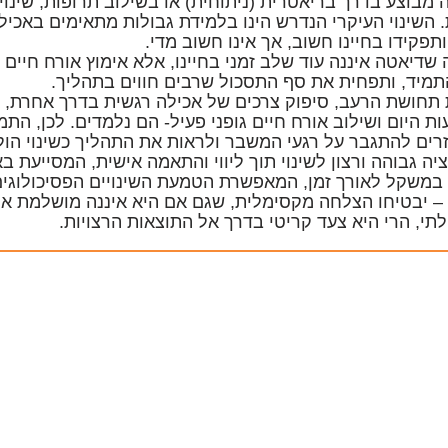
 מבוצע בדרך בריאטרית (ניתוחית) או בשילוב תרופות, שינו
 השינוי העיקרי הנדרש הינו בלמידת גבולות מתאימים באכיל
תפקידו בחיינו חשוב, אך אינו חשוב מדי.
שדיאטה איננה עוד שלב זמני בחיינו, אלא אימוץ אורח חיים נכ
תמיד, ותפחית את סף התסכול שרבים חווים בתהליך.
תחושת הרעב, סיפוק צרכים של אכילה רגשית בדרך אחרת, אכ
ות היום ושילוב אורח חיים גופני פעיל- הם נלמדים. לכן, התמ
זרים להתגבר על רגעי המשבר ולראות את התהליך כשינוי הול
יה גבוהה ורצון לשינוי תוך ליווי והתאמה אישית, המסייעת באי
 במשקל לאורך זמן, המאפשרת הטמעת השינויים הפסיכולוג
 – יבטיחו הצלחה מקסימלית, שגם אם היא איננה מושלמת או
י, הרי היא צעד קריטי בדרך אל התוצאות הרצויות.