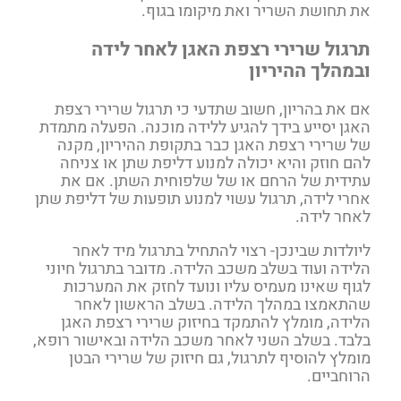
את תחושת השריר ואת מיקומו בגוף.
תרגול שרירי רצפת האגן לאחר לידה
ובמהלך ההיריון
אם את בהריון, חשוב שתדעי כי תרגול שרירי רצפת
האגן יסייע בידך להגיע ללידה מוכנה. הפעלה מתמדת
של שרירי רצפת האגן כבר בתקופת ההיריון, מקנה
להם חוזק והיא יכולה למנוע דליפת שתן או צניחה
עתידית של הרחם או של שלפוחית השתן. אם את
אחרי לידה, תרגול עשוי למנוע תופעות של דליפת שתן
לאחר לידה.
ליולדות שבינכן- רצוי להתחיל בתרגול מיד לאחר
הלידה ועוד בשלב משכב הלידה. מדובר בתרגול חיוני
לגוף שאינו מעמיס עליו ונועד לחזק את המערכות
שהתאמצו במהלך הלידה. בשלב הראשון לאחר
הלידה, מומלץ להתמקד בחיזוק שרירי רצפת האגן
בלבד. בשלב השני לאחר משכב הלידה ובאישור רופא,
מומלץ להוסיף לתרגול, גם חיזוק של שרירי הבטן
הרוחביים.