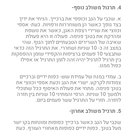
4. תרגול משולב נוסף-
א. שכבי על הגב וכופפי את ברכייך. הניחי את ידיך
בצד גופך כאשר הן משוחררות ורפויות. כעת- אספי
וכווצי את שרירי רצפת האגן, כאשר את נושפת
ומהדקת את בטנך פנימה. פעולה זו היא פעולת
שאיבה של השרירים הטבעתיים לתוך הגוף. שהי
במצב זה כ- 10 שניות ושחררי. את התרגיל הזה כדאי
שתבצעי 10 פעמים ברציפות והקפידי שזמן ההפסקות
בין תרגיל לתרגיל יהיה זהה לזמן התרגיל או אפילו
כפול ממנו.
ב. עמדי במנח של עמידת שש- כפות ידיים וברכיים
צמודות לקרקע. ישרי את הגב וכעת אספי וכווצי את
בטנך פנימה. מתחי את פעולת האיסוף ככל שתוכלי
ולמשך 10 שניות. הרפי והמתיני 10 שניות בין חזרה
לחזרה. חזרי על התרגיל עשר פעמים ביום.
5. תרגיל משולב אחרון-
שכבי על הגב כאשר ברכייך כפופות ומונחות בקו ישר
מעל בטנך. כפות ידיים כפופות מאחורי העורף. כעת