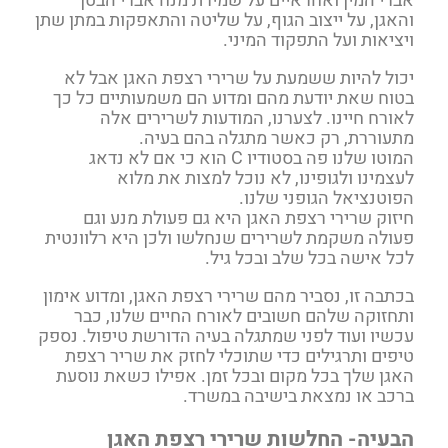
אברי המין ואחראיים על שמירת מנח אברי הבטן
והאגן, על ייצוב הגוף, על שליטה והתאפקות במתן שתן
ויציאות ועל התפקוד המיני.
יכול להיות ששמעת על שרירי רצפת האגן אבל לא
בטוח שאת יודעת מהם ומדוע הם משמעותיים כל כך
לאורח חיינו. לצערנו, המודעות לשרירים אלה
מתעוררת, רק כאשר מתגלה בהם בעיה.
המוטו שלנו פה בסטודיו C הוא כי אם לא נדאג
לעצמינו ולגופינו, לא נוכל למצות את מלוא
הפוטנציאל הגופני שלנו.
חיזוק שרירי רצפת האגן היא גם פעולת מנע וגם
פעולה משקמת לשרירים שנחלשו ולכן היא רלוונטית
לכל אישה בכל שלב ובכל גיל.
בכתבה זו, נסביר מהם שרירי רצפת האגן, ומדוע אימון
ותחזוקה שלהם חשובים לאורח החיים שלנו, כבר
עכשיו ועוד לפני שמתגלה בעיה הדורשת טיפול. נספק
טיפים ותרגילים כדי שתוכלי לחזק את שריר רצפת
האגן שלך בכל מקום ובכל זמן. אפילו כשאת נוסעת
ברכב או נמצאת בישיבה במשרד.
הבעיה- החלשות שרירי רצפת האגן