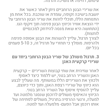
עיטוש, דחיפה או משיכה והרמה.
את שרירי הבטן הרוחביים ניתן לאתר כאשר את
יושבת בישיבה זקופה, עומדת או שוכבת. בכל אחת מן
התנוחות הללו, תוכלי לזהות את שריר הבטן הרוחבי על
ידי הוצאת אוויר וכיווץ הבטן פנימה תוך זיקוף הגו.
(התחושה היא שאת מנסה להידחק למכנסיים
לוחצות).
לצורך תרגול, עלייך להשהות את הבטן אסופה פנימה
ולהרפות. מומלץ כי תחזרי על תרגיל זה, כ 5-10 פעמים
בכל יום.
3. תרגול משולב של שריר הבטן הרוחבי ביחד עם
שרירי קרקעית האגן
לאחר שזיהית את שתי קבוצות השרירים – קרקעית
האגן והשריר הרחב בטני, יש ללמוד כיצד לאסוף
ולכווץ את השרירים הללו במשותף. מה שעליך לבצע
הוא כיווץ של שרירי רצפת האגן, ותוך כדי כיווצם,
עלייך להוסיף איסוף של השריר הרחב בטני.
הכיווץ והאיסוף משולים לרוכסן שנסגר מלמטה ועד
למעלה, ורגעי ההרפיה בתרגיל, משולים לפתיחה של
אותו רוכסן אבל הפעם- מלמעלה ועד למטה.