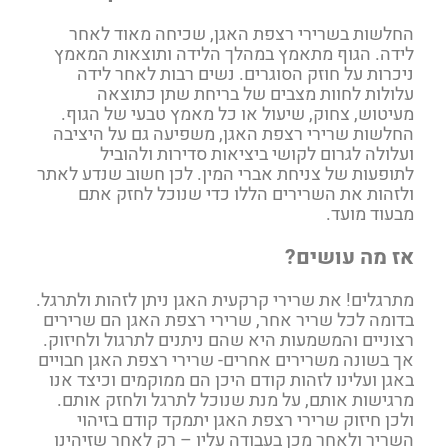
החלשות בשרירי רצפת האגן, שכיחה מאוד לאחר
לידה. הגוף מתאמץ במהלך הלידה ותוצאות המאמץ
ניכרות על חוזק הסוגרים. נשים רבות לאחר לידה
עלולות לחוות מצבים של בריחת שתן כתוצאה
מעיטוש, צחוק, שיעול או כל מאמץ טבעי של הגוף.
החלשות שרירי רצפת האגן, משפיעה גם על היציבה
ועלולה לגרום לקושי ביציאות סדירות ולהוביל
לתופעות של צניחת אברי המין. לכן חשוב שנדע לאתר
ולזהות את השרירים הללו כדי שנוכל לחזק אתם
מבעוד מועד.
אז מה עושים?
מתרגלים! את שרירי קרקעית האגן ניתן לזהות ולתרגל.
בדומה לכל שריר אחר, שרירי רצפת האגן הם שרירים
רצוניים והמשמעות היא שהם ניתנים לתרגול ולחיזוק.
אך בשונה משרירים אחרים- שרירי רצפת האגן חבויים
באגן ועלינו לזהות קודם היכן הם ממוקמים וכיצד אנו
מרגישות אותם, על מנת שנוכל לתרגל ולחזק אותם.
ולכן חיזוק שרירי רצפת האגן יתמקד קודם בזיהוי
השריר ולאחר מכן בעבודה עליו – רק לאחר שזיהינו