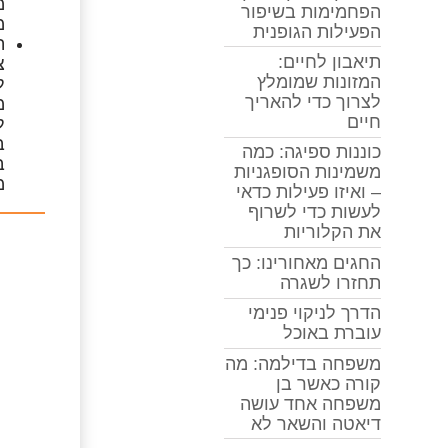
הפחמימות בשיפור
מ
הפעילות הגופנית
ה
תיאבון לחיים:
צ
המזונות שמומלץ
לצרוך כדי להאריך
חיים
ל
ב
כוננות ספיגה: כמה
ב
משמינות הסופגניות
מ
– ואיזו פעילות כדאי
לעשות כדי לשרוף
את הקלוריות
החגים מאחורינו: כך
תחזרו לשגרה
הדרך לניקוי פנימי
עוברת באוכל
משפחה בדילמה: מה
קורה כאשר בן
משפחה אחד עושה
דיאטה והשאר לא