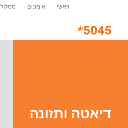
ראשי
אימונים
מסלולי
5045*
דיאטה ותזונה