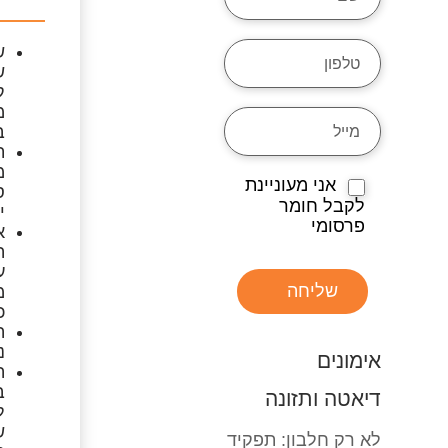
ש
ש
ק
מ
ב
ת
מ
אני מעוניינת
לקבל חומר
י
פרסומי
א
ה
שליחה
מ
כו
ה
נ
אימונים
ה
ב
דיאטה ותזונה
ל
לא רק חלבון: תפקיד