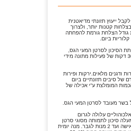
קבל ייעוץ תזונתי מדיאטנית
צלחות קטנות יותר, ולצרוך
ת גודל הצלחת גורמת להפחתה
ת הסיכון לסרטן המעי הגס,
סרטן רירית הרחם וסרטן השד. ההמלצה היא לעשות לפחות 30 דקות של פעילות מתונה מידי
ת ודגנים מלאים.ירקות ופירות
 בסיבים תזונתיים וויטמינים ומינרלים. צריכה של 10 גרם של סיבים תזונתיים ביום
כמות המומלצת ע”י אכילה של
 בשר מעובד לסרטן המעי הגס.
לכוהוליים עלולה לגרום
עלה סיכון לתמותה מסוגי סרטן
שונים. ההמלצה היא לא לעבור על כמות של מנה אחת ליום לאישה ועד 2 מנות לגבר. מנה יומית