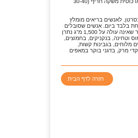
מוגדרת כפחית או בקבוק בירה (330 מ”ל), כוס יין (200 מ”ל) או כוסית משקה חריף (30-40
סרטן. לאנשים בריאים מומלץ
כפית מלח אחת בלבד ביום. אנשים שסובלים
ממחלות לב, סוכרת וכליות צריכים להסתפק בכמות קטנה יותר שאינה עולה על 1,500 מ”ג נתרן
וס וטחינה, בנקניקים, בחמוצים,
 מלוחים, בגבינות קשות,
די מרק, בדגני בוקר במאפים
חזרה לדף הבית