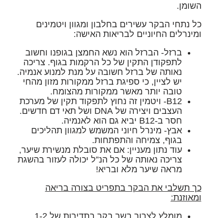
השומן.
כל נתחי הבקר עשירים בחלבון ומגוון ויטמינים
ומינרלים החיוניים לבריאות האישה:
ברזל- הברזל הוא נשא החמצן בגופנו וחשוב
לתפקודן התקין של כל הרקמות בגוף. צריכה
נאותה של ברזל חשובה על מנת למנוע אנמיה.
יש לציין, כי ספיגת ברזל ממקורות מזון מהחי
טובה יותר מאשר ממקורות מהצומח.
B12- ויטמין זה נחוץ לתפקוד תקין של מערכת
העצבים ויצירה של DNA ושל תאי דם חדשים.
חסר ב-B12 יביא גם הוא לאנמיה.
אבץ- מינרל חיוני המשמש למגוון תהליכים
בגוף, צמיחה והתפתחות.
עוד נתון מעניין: אם את סובלת מנשירת שיער,
צריכה נאותה של כל הנ”ל יכולה לעזור בהשגת
מראה שיער מלא ובריא!
כך תשלבי את הבקר בתפריט בצורה בריאה
ומאוזנת:
מומלץ לצרוך בשר בקר בתדירות של 1-2