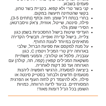
פעמים בשבוע.
קני בשר טרי ולא קפוא. בקניית בשר טחון,
בקשי שהטחינה תיעשה במקום.
בחרי בנתח דל שומן: חזה וכתף (נתחים 3-5),
פילה, סינטה, שייטל, אווזית, צ’אק וויסברטאן.
הסירי שומן גלוי.
העדיפי שיטות בישול החסכוניות בשמן כגון
צלייה, בישול קדירה ואפייה. תבשילי הקדירה
מתאימים במיוחד לעונת החורף.
על מנת למקסם את ספיגת הברזל, שלבי
בארוחה ירק טרי המכיל ויטמין C, כגון
עגבניה, פלפל או קולורבי, והמנעי משתיית
משקאות המכילים קפאין (קפה, תה, קולה) עם
הארוחה ועד 30 דקות לאחריה.
ביציאה למסעדה, הרגישי חופשיה ליהנות
מטעמים חדשים ולבחור בסטייק סינטה או
פילה, ולא להיצמד רק לחזה העוף או הפרגית
המסורתיים. בניגוד לדעה הרווחה, כמויות
השומן בכל הנ”ל דומות מאוד!