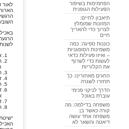
הפחמימות בשיפור
לאור ז
הפעילות הגופנית
הארוחה
הרגשי-
תיאבון לחיים:
השובע 
המזונות שמומלץ
לצרוך כדי להאריך
באכילה
חיים
הרגעה 
כוננות ספיגה: כמה
לשנות
משמינות הסופגניות
א
– ואיזו פעילות כדאי
ת
לעשות כדי לשרוף
ר
את הקלוריות
ת
החגים מאחורינו: כך
ז
תחזרו לשגרה
ת
ד
הדרך לניקוי פנימי
א
עוברת באוכל
ד
משפחה בדילמה: מה
ת
קורה כאשר בן
משפחה אחד עושה
“שיטת 
דיאטה והשאר לא