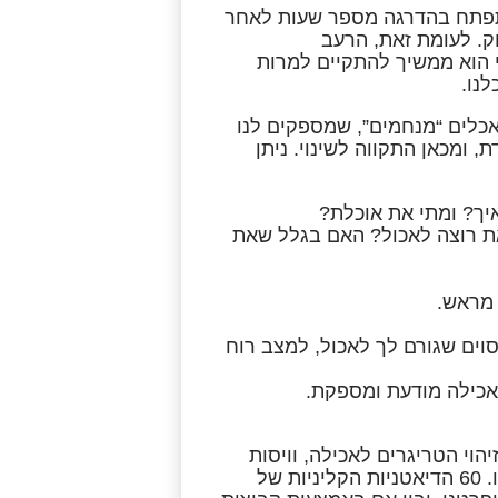
 מתפתח בהדרגה מספר שעות לאחר
. לעומת זאת, הרעב
כי הוא ממשיך להתקיים למרות
נו.
אכלים “מנחמים”, שמספקים לנו
 ומכאן התקווה לשינוי. ניתן
יך? ומתי את אוכלת?
את רוצה לאכול? האם בגלל שאת
 מראש.
וים שגורם לך לאכול, למצב רוח
ולאכילה מודעת ומספקת.
וי הטריגרים לאכילה, וויסות
האכילה הרגשית, והקשבה למנגנוני הרעב והשובע הפיזיולוגיים שלנו. 60 הדיאטניות הקליניות של