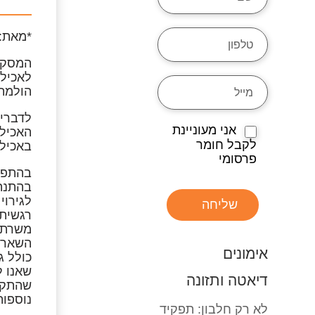
*מאת:
המסקנה
לאכילה
הולמת,
לדברי 
אני מעוניינת
האכילה
לקבל חומר
באכילה
פרסומי
בהתפת
בהתנהג
לגירוי
שליחה
רגשית,
משרתת 
השאר, 
אימונים
כולל ג
שאנו ל
דיאטה ותזונה
שהתקבע
נוספות
לא רק חלבון: תפקיד