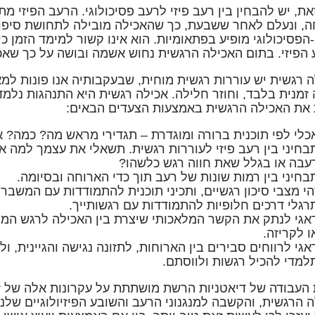
את, יש להבחין בין רעב פיזי לרעב פסיכולוגי. הרעב הפיזי
, ונעלם לאחר ששבעת, כך שהאכילה מובילה לתחושת סיפוק
הפסיכולוגי מופיע בפתאומיות. הוא אינו קשור למימד הזמן 
הפיזי. בתום האכילה הרגשית נחוש אשמה ובושה על כך שאכל
 רגשית יש עוררות רגשית מוחית, שבעקבותיה אנו פונות למ
זמנית בלבד, וחוזר חלילה. אכילה רגשית היא התנהגות נלמדת,
 את האכילה הרגשית באמצעות הצעדים הבאים:
כלי לפי תוכנית ברורה ומוגדרת – תגדירי מראש מה? כמה? א
בחיני בין רעב פיזי לעוררות רגשית. תשאלי את עצמך למה 
עבה או בגלל שאת חווה רגש כלשהו?
בחיני בין רמות שונות של רעב תוך כדי הארוחה ובסיומה.
הי מצבי סיכון רגשיים, ותכיני תוכנית להתמודדות עם המשבר
רגלי דרכים חלופיות להתמודדות עם רגשותייך.
אגי לנתק את הקשר המלאכותי שיצרת בין האכילה לרגש המס
ו לקריזה.
אגי לרווחים סבירים בין הארוחות, לתזונה נגישה והגיינית, 
למדי להכיל רגשות ולווסתם.
העבודה של דיאטניות הרשת מושתתת על עקרונות אלה של זיה