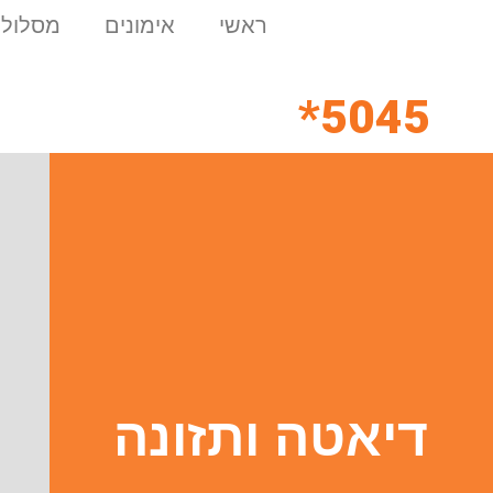
ראשי
אימונים
מסלולי
5045*
דיאטה ותזונה