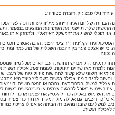
 עוה”ד
נילי טבצ’ניק
, דוברת סטודיו C
 הברורה של יום העיון הייתה:
מיליון קערות חסה לא יהפכו 
 הרגשית שלך, תיישמי את הפתרונות המוצעים במאמר, ותשל
 אזי תוכלי להשיג את “המשקל האידאלי”, ולתחזק אותו באור
הפסיכולוגית הקלינית ד”ר
ציפי העצני
, הרבה אנשים חכמים ו
, כי יש אצלם פער בין ההבנה השכלית של מה, כמה ומתי כדא
 נכונה.
חות תקינה
, רק אם יש תחושת רעב, האדם אוכל מזון שמספק
ות נלמדת מאז שהיינו תינוקות. לעומת זאת,
אכילה רגשית או
 פנימי או חיצוני שלא קשור לתחושות פיזיולוגיות של רעב. יש
 וחשוב להגדיר מהי אכילה רגשית בשבילי? כיצד היא מתבטאת
אצלי? למשל, הסחת דעת, נחמה או הנאה חושית. דוגמאות ל
את השימוש באוכל להרגעה עצמית או כשמרגישים רגשות לא נע
ם את השימוש באכילה כדי להעסיק את עצמנו או כדי לדחות
א כל כך רעבים. גם אכילה מול המקרר או תוך כדי צפייה בטלו
, למשל עם שובנו מהעבודה הביתה או אפילו צריכת כמויות 
 לאכילה רגשית.