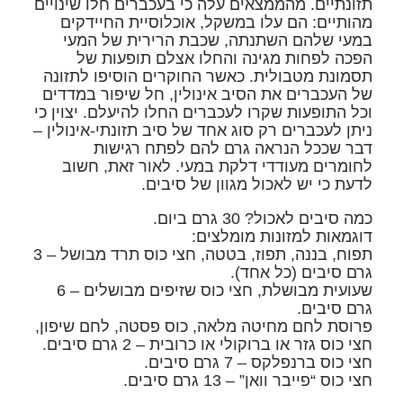
תזונתיים. מהממצאים עלה כי בעכברים חלו שינויים
מהותיים: הם עלו במשקל, אוכלוסיית החיידקים
במעי שלהם השתנתה, שכבת הרירית של המעי
הפכה לפחות מגינה והחלו אצלם תופעות של
תסמונת מטבולית. כאשר החוקרים הוסיפו לתזונה
של העכברים את הסיב אינולין, חל שיפור במדדים
וכל התופעות שקרו לעכברים החלו להיעלם. יצוין כי
ניתן לעכברים רק סוג אחד של סיב תזונתי-אינולין –
דבר שככל הנראה גרם להם לפתח רגישות
לחומרים מעודדי דלקת במעי. לאור זאת, חשוב
לדעת כי יש לאכול מגוון של סיבים.
כמה סיבים לאכול? 30 גרם ביום.
דוגמאות למזונות מומלצים:
תפוח, בננה, תפוז, בטטה, חצי כוס תרד מבושל – 3
גרם סיבים (כל אחד).
שעועית מבושלת, חצי כוס שזיפים מבושלים – 6
גרם סיבים.
פרוסת לחם מחיטה מלאה, כוס פסטה, לחם שיפון,
חצי כוס גזר או ברוקולי או כרובית – 2 גרם סיבים.
חצי כוס ברנפלקס – 7 גרם סיבים.
חצי כוס “פייבר וואן” – 13 גרם סיבים.