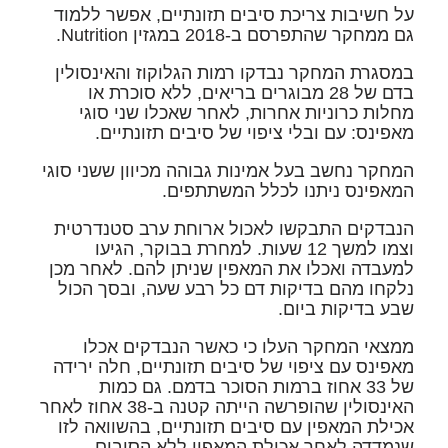
על חשיבות צריכת סיבים תזונתיים, אפשר ללמוד
גם ממחקר שהתפרסם ב-2018 במגזין Nutrition.
במסגרת המחקר נבדקו רמות הגלוקוז והאינסולין
בדם של 28 מבוגרים בריאים, ללא סוכרת או
מחלות כרוניות אחרות, לאחר שאכלו שני סוגי
מאפינס: עם ובלי ציפוי של סיבים תזונתיים.
המחקר נחשב בעל אמינות גבוהה מכיוון ששני סוגי
המאפינס ניתנו לכלל המשתתפים.
הנבדקים התבקשו לאכול ארוחת ערב סטנדרטית
וצמו למשך 12 שעות. למחרת בבוקר, הגיעו
למעבדה ואכלו את המאפין שניתן להם. לאחר מכן
נלקחו מהם בדיקות דם כל רבע שעה, ובסך הכול
שבע בדיקות ביום.
ממצאי המחקר העלו כי כאשר הנבדקים אכלו
מאפינס עם ציפוי של סיבים תזונתיים, חלה ירידה
של 33 אחוז ברמות הסוכר בדמם. גם כמות
האינסולין שהופרשה הייתה קטנה ב-38 אחוז לאחר
אכילת המאפין עם סיבים תזונתיים, בהשוואה לזו
שנמדדה לאחר אכילת המאפין ללא הסיבים.