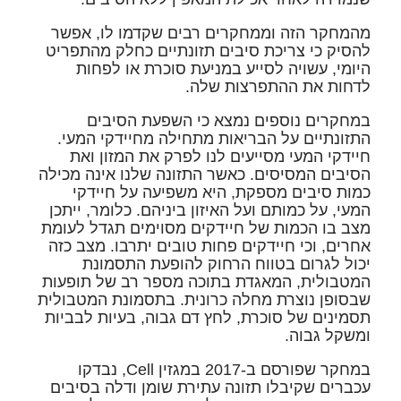
מהמחקר הזה וממחקרים רבים שקדמו לו, אפשר
להסיק כי צריכת סיבים תזונתיים כחלק מהתפריט
היומי, עשויה לסייע במניעת סוכרת או לפחות
לדחות את ההתפרצות שלה.
במחקרים נוספים נמצא כי השפעת הסיבים
התזונתיים על הבריאות מתחילה מחיידקי המעי.
חיידקי המעי מסייעים לנו לפרק את המזון ואת
הסיבים המסיסים. כאשר התזונה שלנו אינה מכילה
כמות סיבים מספקת, היא משפיעה על חיידקי
המעי, על כמותם ועל האיזון ביניהם. כלומר, ייתכן
מצב בו הכמות של חיידקים מסוימים תגדל לעומת
אחרים, וכי חיידקים פחות טובים יתרבו. מצב כזה
יכול לגרום בטווח הרחוק להופעת התסמונת
המטבולית, המאגדת בתוכה מספר רב של תופעות
שבסופן נוצרת מחלה כרונית. בתסמונת המטבולית
תסמינים של סוכרת, לחץ דם גבוה, בעיות לבביות
ומשקל גבוה.
במחקר שפורסם ב-2017 במגזין Cell, נבדקו
עכברים שקיבלו תזונה עתירת שומן ודלה בסיבים