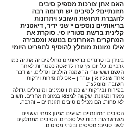
האם אתן צורכות מספיק סיבים
תזונתיים? לסיבים יש תרומה רבה
להגברת תחושת השובע ויתרונות
בריאותיים נוספים * שני ידיד, דיאטנית
קלינית ברשת סטודיו סי, סוקרת את
המחקרים האחרונים בנושא ומסבירה
אילו מזונות מומלץ להוסיף לתפריט היומי
בעידן בו טרנדים בריאותיים מחליפים זה את זה כמו
גרביים, כל יום צץ גורו לדיאטה כפטריות לאחר
הגשם וששיעורי ההשמנה הולכים וגדלים, יש דבר
אחד שעליו אין עוררין – אכילת פירות וירקות
חשובה ומומלצת.
בפירות ובירקות יש כמות ויטמינים ומינרלים גדולה
מאוד ומגוונת, שקשה למצוא במזונות אחרים. חשוב
לא פחות: הם מכילים סיבים תזונתיים – והרבה.
הסיבים התזונתיים מגיעים ממזון צמחי ועשויים
משרשראות רבות של סוכרים. הסיבים מתחלקים
לשני סוגים: מסיסים ובלתי מסיסים.