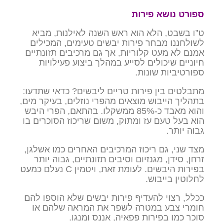
ספורט נושא פירות
ט”ו בשבט, הלא הוא ראש השנה לאילנות, מביא
לשולחננו מבחר פירות יבשים טעימים, המכילים
אמנם לא מעט קלוריות, אך גם מרכיבים תזונתיים
חיוניים שיכולים לסייע במהלך ביצוע פעילויות
ספורטיביות שונות.
מתבלטים בין פירות טריים ליבשים? כדאי שתדעו:
בתהליך הייבוש מוצאים מהפרי נוזלים, בעיקר מים,
והוא מאבד כ-85% ממשקלו. בהתאם, הפרי היבש
הוא בעל טעם עז ומתוק, משום שריכוז הסוכרים בו
גבוה יותר.
מצד שני, גם ריכוז המרכיבים האחרים כמו אשלגן,
זרחן, סידן, מגנזיום וסיבים תזונתיים, גבוה יותר
בפירות היבשים. לעומת זאת, ויטמין C נעלם כמעט
לחלוטין בייבוש.
ככלל, רצוי להעדיף פירות יבשים שלא הוספו להם
חומרי צבע במטרה לשפר את המראה שלהם או
סוכר כמו בפירות פפאיה, אננס ומנגו.