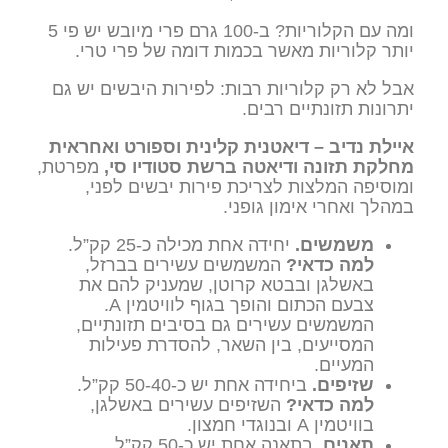
ומה עם הקלוריות? ב-100 גרם פרי מיובש יש פי 5
יותר קלוריות מאשר בכמות דומה של פרי טרי.
אבל לא רק קלוריות רבות: לפירות היבשים יש גם
יתרונות תזונתיים רבים.
איילת נדיב – דיאטנית קלינית וספורט ואחראית
מחלקת תזונה ודיאטה ברשת סטודיו סי,
מפרטת,
ומוסיפה המלצות לצריכת פירות יבשים לפני,
במהלך ואחרי אימון גופני.
משמשים.
יחידה אחת מכילה כ-25 קק”ל.
למה כדאי?
המשמשים עשירים בברזל,
באשלגן ובבטא קרוטן, שמעניק להם את
צבעם הכתום והופך בגוף לוויטמין A.
המשמשים עשירים גם בסיבים תזונתיים,
המסייעים, בין השאר, להסדרת פעילות
המעיים.
שזיפים.
ביחידה אחת יש כ-50-40 קק”ל.
למה כדאי?
השזיפים עשירים באשלגן,
בוויטמין A ובנוגדי חמצון.
תאנים.
בתאנה אחת יש כ-50 קק”ל.