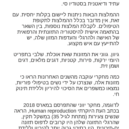
עתיד ודיאטנית בסטודיו סי
.
ההמלצות הבאות ניתנות ליישום בקלות יחסית. עם
זאת, אין מדובר בכלל ההמלצות לתקופת
הטיפולים. לקבלת המלצות נוספות, בין השאר
בהתאמה אישית להיסטוריה התזונתית והרפואית
של האישה ולהרגלי והעדפות המזון שלה, יש
להתייעץ עם איש מקצוע.
גיוון.
גווני את המזונות שאת אוכלת. שלבי בתפריט
היומי ירקות, פירות, קטניות, דגנים מלאים, דגים
ושמן זית.
כמה מחקרי עוקבה מהשנים האחרונות הראו כי
מזונות אלה, שנצרכו על ידי נשים בטיפולי פוריות,
נמצאו כמשפרים את הסיכוי להיריון וללידת תינוק
חי.
לדוגמה, מחקר יווני שהתפרסם במארס 2018
בכתב העת היוקרתי Human reproduction, הראה
שנשים צעירות (מתחת לגיל 35) במשקל תקין,
שהרגלי התזונה שלהן היו קרובים לדפוס תזונה
ים-תיכונית, היו בסיכוי גבוה יותר להיריון וללידת