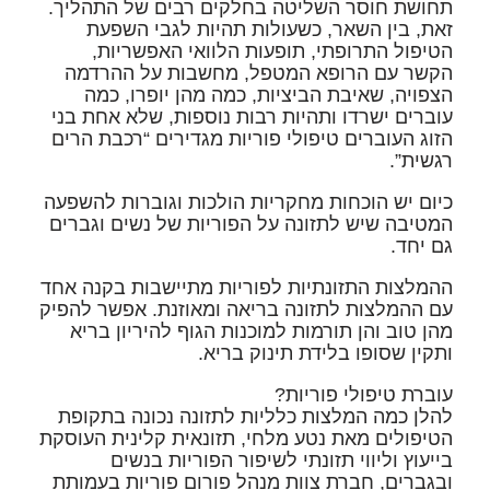
תחושת חוסר השליטה בחלקים רבים של התהליך.
זאת, בין השאר, כשעולות תהיות לגבי השפעת
הטיפול התרופתי, תופעות הלוואי האפשריות,
הקשר עם הרופא המטפל, מחשבות על ההרדמה
הצפויה, שאיבת הביציות, כמה מהן יופרו, כמה
עוברים ישרדו ותהיות רבות נוספות, שלא אחת בני
הזוג העוברים טיפולי פוריות מגדירים “רכבת הרים
רגשית”.
כיום יש הוכחות מחקריות הולכות וגוברות להשפעה
המטיבה שיש לתזונה על הפוריות של נשים וגברים
גם יחד.
ההמלצות התזונתיות לפוריות מתיישבות בקנה אחד
עם ההמלצות לתזונה בריאה ומאוזנת. אפשר להפיק
מהן טוב והן תורמות למוכנות הגוף להיריון בריא
ותקין שסופו בלידת תינוק בריא.
עוברת טיפולי פוריות?
להלן כמה המלצות כלליות לתזונה נכונה בתקופת
הטיפולים מאת
נטע מלחי, תזונאית קלינית העוסקת
בייעוץ וליווי תזונתי לשיפור הפוריות בנשים
ובגברים, חברת צוות מנהל פורום פוריות בעמותת