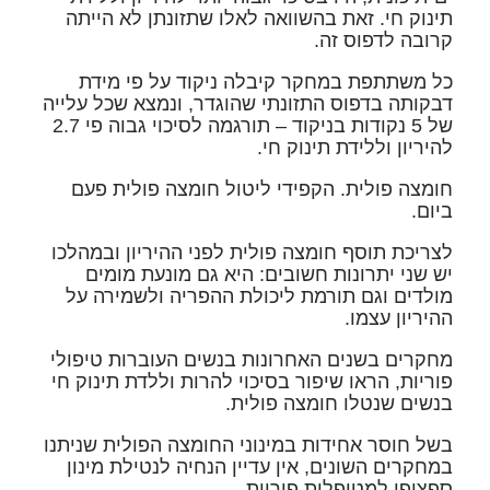
תינוק חי. זאת בהשוואה לאלו שתזונתן לא הייתה
קרובה לדפוס זה.
כל משתתפת במחקר קיבלה ניקוד על פי מידת
דבקותה בדפוס התזונתי שהוגדר, ונמצא שכל עלייה
של 5 נקודות בניקוד – תורגמה לסיכוי גבוה פי 2.7
להיריון וללידת תינוק חי.
חומצה פולית.
הקפידי ליטול חומצה פולית פעם
ביום.
לצריכת תוסף חומצה פולית לפני ההיריון ובמהלכו
יש שני יתרונות חשובים: היא גם מונעת מומים
מולדים וגם תורמת ליכולת ההפריה ולשמירה על
ההיריון עצמו.
מחקרים בשנים האחרונות בנשים העוברות טיפולי
פוריות, הראו שיפור בסיכוי להרות וללדת תינוק חי
בנשים שנטלו חומצה פולית.
בשל חוסר אחידות במינוני החומצה הפולית שניתנו
במחקרים השונים, אין עדיין הנחיה לנטילת מינון
ספציפי למטופלות פוריות.