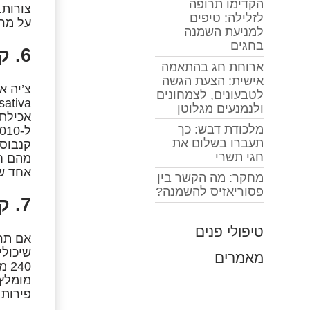
הקדימו תרופה
צורות.
לזלילה: טיפים
על מרק
למניעת השמנה
בחגים
6. קנבוס
ארוחת חג בהתאמה
אישית: הצעת הגשה
צ’יה א
לטבעונים, לצמחונים
ולנמנעים מגלוטן
מלכודת דבש: כך
תעברו בשלום את
קנבוס 
חגי תשרי
אחד של
מחקר: מה הקשר בין
פסוריאזיס להשמנה?
7. קפיר
טיפולי פנים
אם תרצ
מאמרים
40
מומלץ 
פירות 