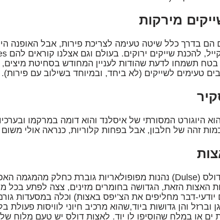
 הם בדרך כלל שיטה טעימה לצריכת פירות, אבל האופנה היום
בטח תשמחו לדעת שהודות לעניין המחודש בסחיטת מיצים, 
ים טעימים לשייקים (לא ביחד, ובמיוחד בשילוב עם פירות).
וא היוגורט המסורתי של איסלנד והוא דומה במרקמו ובערכיו הת
מות זהה של חלבון, אבל בפחות קלוריות, כנראה אולי משום 
אצות דולס (Dulse) נהנות מפופולאריות גוברת כחלק מהמג
 האצות הזאת, הגדושה בחומרים מזינים, צצה לפתע בכל מ
 יודעי-דבר מחליפים את הצ’יפס באצות) וכלה במסעדות גורמ
 וברזל והן גדושות ביוד,שהוא מרכיב חיוני לוויסות פעולת 
 ים או במלח שהוסיפו לו יוד. לאצות דולס יש טעם מלוח של ים