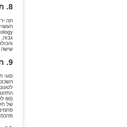
8. תה רויבוס
גבוה, 
והכולס
שישה 
9. חלב שקדים
סוגי ח
השכונת
לטעום 
התזונת
מהכמות