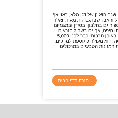
ואה זוכה אומנם לפופולאריות רבה, אבל האמרנט (Amaranth), שגם הוא זן של דגן מלא, ראוי אף
 והאבץ שבו גבוהות מאוד, ואלו
יר גם בחלבון, בסידן ובמגנזיום
תו היפה, אך גם בשביל הזרעים
המזינים שלו. ישנן עדויות כי את זרעי האמרנט גידלו במרכז אמריקה באופן תרבותי כבר לפני 5,000
דייסה והוא מעולה כתוספת למרקים,
 המזונות הטבעיים במרכולים
חזרה לדף הבית