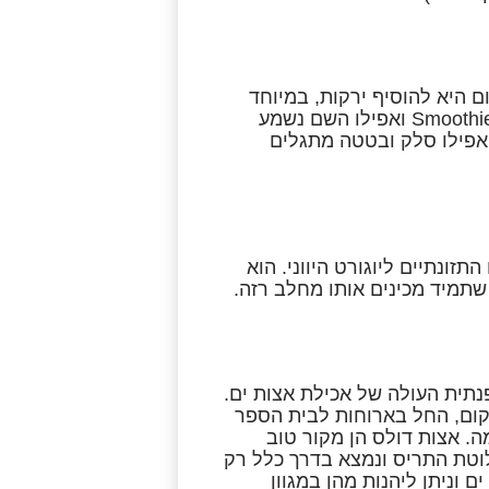
 היא להוסיף ירקות, במיוחד
תרד וקייל, להכנת שייקים ירוקים. בעולם וגם אצלנו קוראים להם Smoothies ואפילו השם נשמע
אפילו סלק ובטטה מתגלים
זונתיים ליוגורט היווני. הוא
שתמיד מכינים אותו מחלב רזה.
מה האפנתית העולה של אכילת אצות ים.
קום, החל בארוחות לבית הספר
ה. אצות דולס הן מקור טוב
בלוטת התריס ונמצא בדרך כלל רק
 וניתן ליהנות מהן במגוון