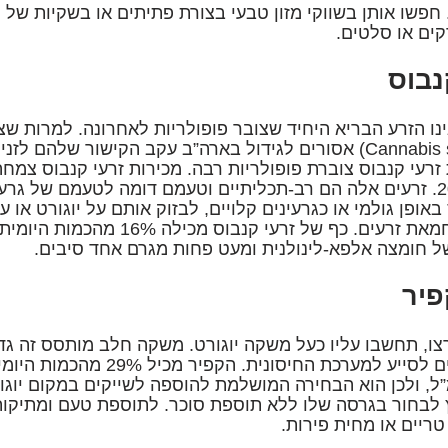
 חפשו אותן בשווקי מזון טבעי בצורת פתיתים או בשקיות של ר
ים או סלטים.
ינו הזרע הבריא היחיד שצובר פופולריות לאחרונה. למרות ש
Cannabis sativa) אסורים לגידול בארה”ב עקב הקישור שלה
ל-2010. זרעים אלה הם רב-תכליתיים וטעמם דומה לטעמם של גרעי
באופן גולמי או כגרעינים קלויים, לבזוק אותם על יוגורט או 
מהם חמאת זרעים. כף של זרעי קנ
 חומצה אלפא-לינולנית ומעט פחות מגרם אחד סיבים.
ו, תחשבו עליו כעל משקה יוגורט. משקה חלב מותסס זה גדו
שיכולים לסייע למערכת החיסונ
2 מ”ל, ולכן הוא הבחירה המושלמת להוספה לשייקים במקום יוג
לבחור בגרסה שלו ללא תוספת סוכר. לתוספת טעם ומתיקות 
טריים או מחית פירות.