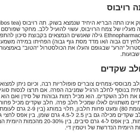
Ethnopharmacology גילה שאנשים הנמצאים בקבוצת סיכ
לחץ דם גבוה ו/או מדד מסת גוף גבוה) הפחיתו במידה משמע
טרול “הרע” שבגופם והעלו את הכולסטרול “הטוב” באמצעו
שבועות.
לב מבוססי-צמחים צוברים פופולריות רבה, וכיום ניתן למצוא
ית בנוסף לחלב הרגיל שמניבה הפרה. אם תרצו לנסות סוגי “
את חלב השקדים. הוא מכיל רמות גבוהות של סידן ואם הוא מח
יים משתווים לאלו שמכיל חלב פרה. חלב שקדים מכיל פחות
 היומית הנדרשת של ויטמין די.