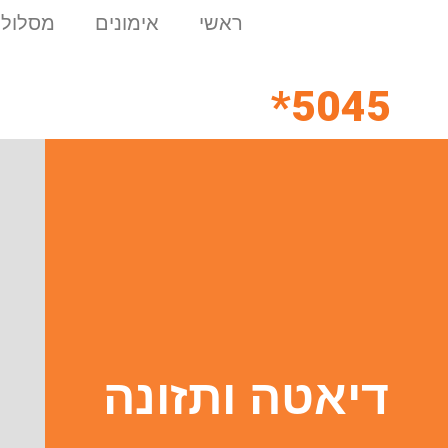
ראשי
אימונים
מסלולי
5045*
דיאטה ותזונה