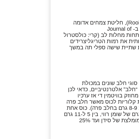
תה ירוק אינו התה הבריא היחיד שנמצא בשוק. תה רויבוס (Rooibos tea), חליטת צמחים אדומה
העשויה מעליו של צמח הרויבוס, עשוי להועיל ללב. מחקר שפורסם ב- Journal of
ון להתפתחות מחלות לב (קרי: כולסטרול
ותית את רמות הטריגליצרידים
ת שתיית שישה ספלי תה במשך
 סוגי חלב שונים במכולת
חלב” אלטרנטיביים, כדאי לכן
וזק בוויטמין די אז ערכיו
 קלוריות לכוס מאשר חלב פרה
(60 לעומת 80) ומעט פחות חלבון, תלוי במותג (בין 2-9 גרם לעומת 8-9 גרם בחלב פרה). כוס אחת
של חלב שקדים מכילה גם בין 2.5 ל-4.5 גרם שומן, בין אפס לחצי גרם של שומן רווי, בין 5 ל-11 גרם
פחמימות, בין אפס ל-4 גרם סיבים, בין 20-30% מהכמות היומית המומלצת של סידן ועד 25%