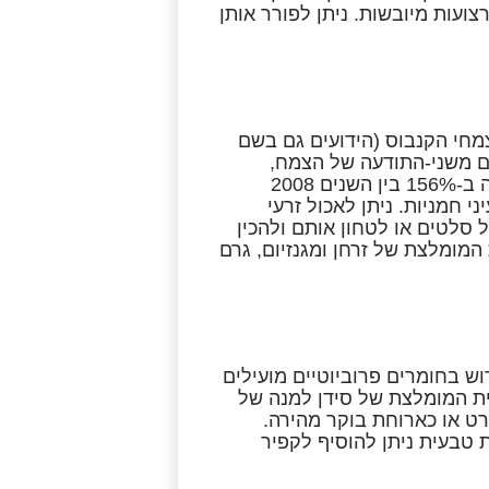
צועות מיובשות. ניתן לפורר אותן
צמחי הקנבוס (הידועים גם בשם
ם לזנים משני-התודעה של הצמח,
אכילת זרעי קנבוס צוברת פופולריות רבה. מכירות זרעי קנבוס צמחה ב-156% בין השנים 2008
ני חמניות. ניתן לאכול זרעי
על סלטים או לטחון אותם ולהכין
בוס מכילה 16% מהכמות היומית המומלצת של זרחן ומגנזיום, גרם
ש בחומרים פרוביוטיים מועילים
ית. הקפיר מכיל 29% מהכמות היומית המומלצת של סידן למנה של
ורט או כארוחת בוקר מהירה.
טבעית ניתן להוסיף לקפיר