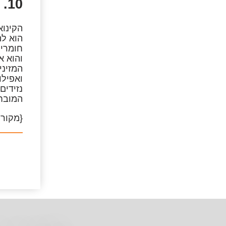
10. אמרנט
הוא לת
חומרים
והוא א
נזידים
המובחר
{מקור: מגזין tingwell.com