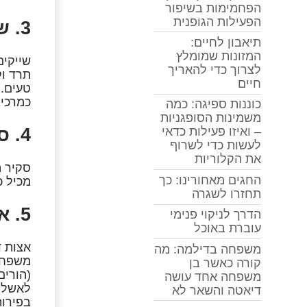
הפחמימות בשיפור
הפעילות הגופנית
3. שייקים מירקות
תיאבון לחיים:
המזונות שמומלץ
שייקים
לצרוך כדי להאריך
חיים
טעים. 
כמרכיב
כוננות ספיגה: כמה
משמינות הסופגניות
4. סקיר
– ואיזו פעילות כדאי
לעשות כדי לשרוף
את הקלוריות
סקיר ה
החגים מאחורינו: כך
מכיל כ
תחזרו לשגרה
5. אצות
הדרך לניקוי פנימי
עוברת באוכל
משפחה בדילמה: מה
משפחת
קורה כאשר בן
(הורים
משפחה אחד עושה
לאשלגן
דיאטה והשאר לא
בפירות