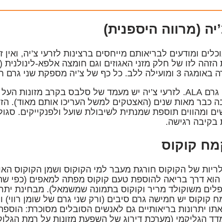
כלים ומודעים לבריאותם מייחסים ברצינות לזרעי צ’יה, ואין 
. כל כף של צ’יה מספקת שני גרם חלבון, 4 גרם סיבים
ו-1.75 גרם ALA. לזרעי צ’יה יש מעמד של סלבס בקרב מזונו
 כבר מאות שנים (האצטקים למשל העריכו אותם מאוד). הזרע
ם ומהווים תוספת שמנתית לשיבולת שועל ולפנקייקים. סגול
בקיבה רגישה.
ריות של הקוקוס חורגת מעבר למי הקוקוס ושמן הקוקוס האופ
הוא דרך בריאה להוספת טעם קוקוס מפתה למאפים (כפי שת
ים משוקולד מריר וקוקוס בתמונה שמשמאל). מבחינת יתרונו
 קוקוס יש חמישה גרם סיבים (ורק שני גרם של שומן רווי) וה
תו יתרונות בריאותיים גם לאנשים הסובלים מסוכרת: הוספ
ד הגליקמי (מערכת דירוג של השפעת מזונות על רמת הגלוקו