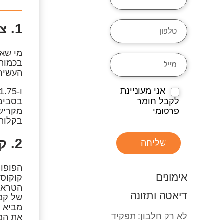
1. צ’יה (מרווה היספנית)
מי שאו
העשירה באומגה 3 ומועילה ללב
אני מעוניינת
לקבל חומר
בסביבה
פרסומי
מקרישי
בקלות 
2. קמח קוקוס
שליחה
הפופול
אימונים
קוקוס 
הטראפל
דיאטה ותזונה
של קמח
מביא א
לא רק חלבון: תפקיד
את המד