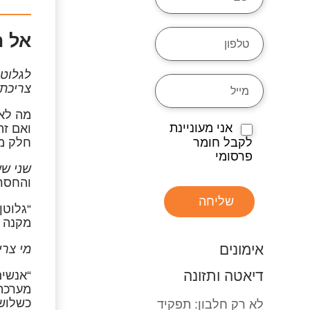
אל ת
לגלוטן
צריכת 
מה לא 
אני מעוניינת
ואם זה
לקבל חומר
חלק מה
פרסומי
שני שש
והחסרו
שליחה
“גלוטן
מקנה ל
אימונים
מי צרי
דיאטה ותזונה
“אנשים
מערכת 
כשלושה
לא רק חלבון: תפקיד