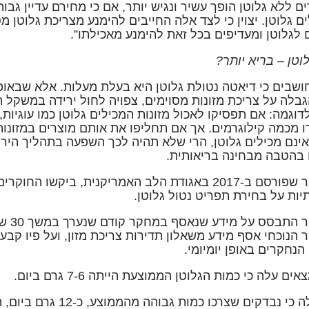
ם ללא גלוטן הופך עשיר ונגיש יותר, אם כי מחירם עדיין גבו
ם גלוטן. יצוין כי לצד אלה החייבים להימנע מצריכת גלוטן מ
 לגלוטן ומעדיפים בכל זאת להימנע מאכילתו”.
וטן – בריא יותר?
ושבים כי דיאטה נטולת גלוטן היא בעלת מעלות. אלא שבאופן 
בלה על צריכת מזונות מסוימים, צפויה לחול ירידה במשקל 
לדוגמה: אם תפסיקו לאכול מזונות המכילים גלוטן כמו עוגיות
 מכמה קילוגרמים. אך אם תחליפו את אותם מוצרים במזונו
ינם מכילים גלוטן, הרי שלא תהיה לכך השפעה בתהליך הירי
 בהטבה מבחינה בריאותית.
במחקר שפורסם ב-2017 באגודת הלב האמריקנית, ביקשו
יות על בחירת תפריט נטול גלוטן.
הנוכחי אסף מידע משאלון תדירות צריכת מזון, ועל פיו קבע
הנחקרים באופן יומיומי.
ם עלה כי כמות הגלוטן הממוצעת הייתה 7-6 גרם ביום.
עוד עלה כי נבדקים שצרכו 