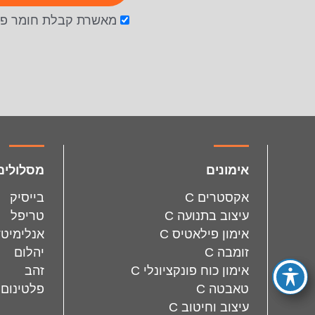
מאשרת קבלת חומר פר
facebook
instagram
אימונים
מסלולים
אקסטרים C
בייסיק
עיצוב בתנועה C
טריפל
אימון פילאטיס C
אנלימיטד
זומבה C
יהלום
אימון כוח פונקציונלי C
זהב
טאבטה C
פלטינום
עיצוב וחיטוב C