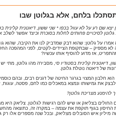
סתכלו בלחם, אלא בגלוטן שבו
 יצא שם רע על לא עוול בכפו * שני ששון, דיאטנית קלינית ב
גלוטן לסיכויים פחותים לחלות בסוכרת וכיצד אפשר לשלב א
אמרו על גלוטן: שהוא דבק שמדביק לנו את הקיבה, שהוא גור
 לא מספיק – שבתקופת הציידים-לקטים, לפני המהפכה החקלא
תפריט, אז מדוע להוסיף אותו עכשיו?
ון, דיאטנית קלינית בסטודיו סי
, מסבירה מהו גלוטן, מתי יש
נות של דיאטה נוטלת גלוטן.
 הוא חלבון המצוי בגרגר החיטה של דגנים רבים, ובהם כוסמין,
בצק את גמישותו ונמצא במאכלים כמו לחם, פסטה, עוגות, עו
ך להימנע מצריכת גלוטן?
 החולים בצליאק או שיש להם רגישות לגלוטן. צליאק היא מ
החיסון בגוף תוקפת את עצמה – במקרה זה, כתוצאה מהחשי
 מיליון איש הסובלים מצליאק, ובכל שנה מספרים אלו רק ג