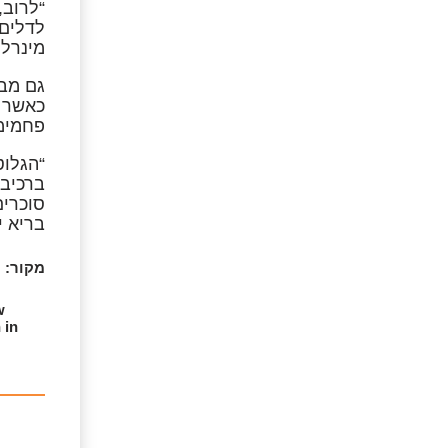
“לרוב,
לדלים 
מינרלי
כאשר מ
פחמימה
“הגלוט
ברכיבי
סוכרים
בריא י
מקור:
w
 in