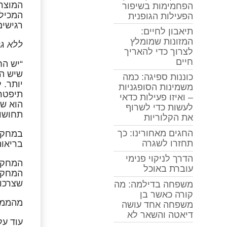
המוצרי
הפחמימות בשיפור
המכילי
הפעילות הגופנית
רגישים
תיאבון לחיים:
המזונות שמומלץ
ללא גל
לצרוך כדי להאריך
חיים
“יש הח
שיש הג
כוננות ספיגה: כמה
יותר. 
משמינות הסופגניות
תיפטרו
– ואיזו פעילות כדאי
הוא שא
לעשות כדי לשרוף
תחושו
את הקלוריות
החגים מאחורינו: כך
תחזרו לשגרה
בריאות
הדרך לניקוי פנימי
עוברת באוכל
המחקר 
שצרכו 
משפחה בדילמה: מה
קורה כאשר בן
מהממצאי
משפחה אחד עושה
דיאטה והשאר לא