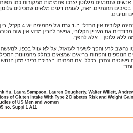
 אנשים שנמנעים מגלוטן יצרכו פחמימות ממקורות כמו תפוח
בסיבים תזונתיים. זאת, לעומת דגנים מלאים שמכילים גלוטן 
ם וסיבים.
גם מבחינה קלורית אין 
בודדים את העניין הקלורי, אפשר להבין מדוע אין שום הטבה
 ללא גלוטן – אלא להפך.
ן נחשב לרע והפך לשעיר לעזאזל, על לא עוול בכפו. למעשה,
ם הנוספים והפחות בריאים שמצאים בחלק מהמזונות המכילים 
 פשוטים ונתרן. ככלל, אם תפחיתו בצריכת רכיבי מזון הנחשב
ותר”.
k Hu, Laura Sampson, Lauren Dougherty, Walter Willett, Andre
ions of Gluten Intake With Type 2 Diabetes Risk and Weight Gain
tudies of US Men and women;
35 no. Suppl 1 A11