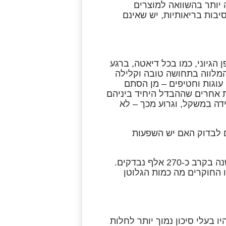
ה יותר בהשוואה למוצרים
סיבות בריאותיות, יש שאינם
הגיוני, כמו בכל דיאטה, ברגע
המלווה בתחושה טובה וקלילה
, עוגות וחטיפים – מן הסתם
ת אחרים שההבדל היחיד ביניהם
דה במשקל, וגרוע מכך – לא
 החוקרים לבדוק האם יש השפעות
המחקר התבסס על מידע שנאסף במחקר קודם שנערך במשך 30 שנה בקרב כ-270 אלף נבדקים.
ו החוקרים מה כמות הגלוטן
כמות גבוהה מהממוצע, כ-12 גרם ביום, היו בעלי סיכון נמוך יותר לחלות