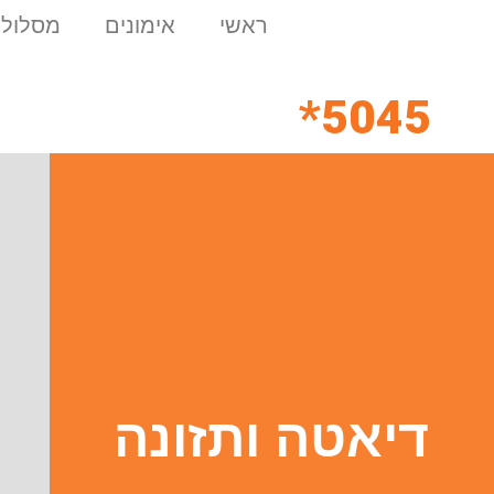
ראשי
אימונים
מסלולי
5045*
דיאטה ותזונה