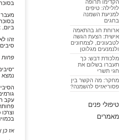
הקדימו תרופה
בסוכרת סוג 2 במהל
לזלילה: טיפים
למניעת השמנה
בחגים
ביום, 
ארוחת חג בהתאמה
אישית: הצעת הגשה
זהו לא
לטבעונים, לצמחונים
סיבים
ולנמנעים מגלוטן
פחות ג
מלכודת דבש: כך
תעברו בשלום את
“סיבים
חגי תשרי
נמצא ב
מחקר: מה הקשר בין
פסוריאזיס להשמנה?
הסיבים
גורמים
עקב המ
טיפולי פנים
פחותה
וצרכו 
מאמרים
בכמויו
אז כן 