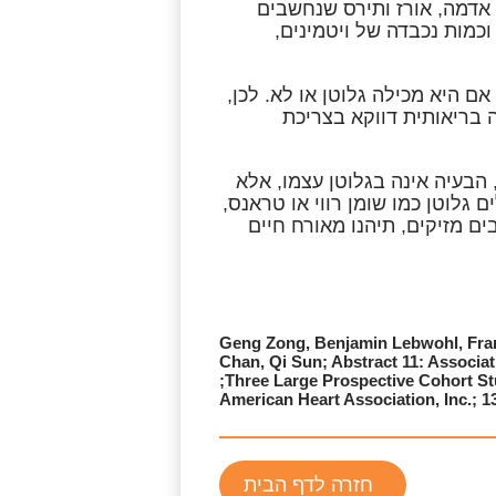
 אדמה, אורז ותירס שנחשבים
וכמות נכבדה של ויטמינים,
הבדל: ב-1 גרם של פחמימה יש 4 קק”ל, בין אם היא מכילה גלוטן או לא. לכן,
 בריאותית דווקא בצריכת
 הבעיה אינה בגלוטן עצמו, אלא
גלוטן כמו שומן רווי או טראנס,
ים מזיקים, תיהנו מאורח חיים
Geng Zong, Benjamin Lebwohl, Fran
Chan, Qi Sun; Abstract 11: Associat
Three Large Prospective Cohort S
American Heart Association, Inc.; 1
חזרה לדף הבית