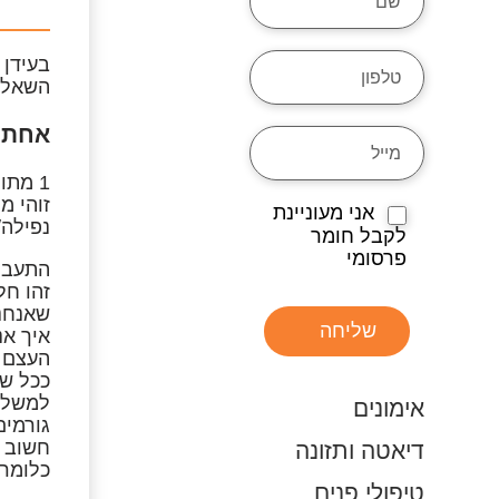
בעידן 
השאלה 
אחת ה
1 מתוך 3 נשים סובלת מצפיפות עצם נמוכה (לעומת 1 מתוך 5 גברים).
זוהי מ
אני מעוניינת
נפילה/
לקבל חומר
פרסומי
התעבות רקמת הע
זהו חל
שאנחנו
שליחה
איך אנ
העצם מ
ככל שה
למשל (
אימונים
גורמים
חשוב ל
דיאטה ותזונה
כלומר 
טיפולי פנים