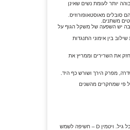
והה יותר לעומת נשים שאינן
ם סובלים מאוסטאופורוזיס.
טים משתנים.
בה יש השפעה של משקל הגוף על
ילוב בין אימוני התנגדות
חזק את השרירים וממריץ את
רה, מפרק הירך ושורש כף היד.
ל פי שמחקרים מהשנים
תזונה – סידן. תזונה אחראית שנותנת לגוף את כל מה שהוא צריך בכל גיל. ויטמין D – חשיפה לשמש