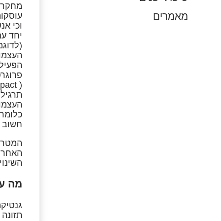
מחקרים
מאמרים
עוסקות
וכי אנ
יחד עם
(לדוגמ
העצמות
הפעילו
פרוגרס
( impact )בשילוב תרגילי שיווי משקל ומניעת נפילות.
תרגילי
העצמות
כלומר,
חשוב ל
המטרה
האחרונ
השינוי
מה ע
גנטיקה