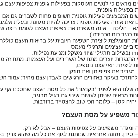
 מראים כי לנשים העוסקות בפעילות גופנית צפיפות עצם גב
 בפעילות גופנית,
שים המבצעים פעילות גופנית חשופים פחות לשברים גם אם ה
 זאת אותה פעילות גופנית צריכה להיות מגוונת ובעלת אלמנ
א – הליכה – אינה משפרת את צפיפות העצם לעומת ריצה ש
 כנגד כוח הכבידה ).
ת המומלצת ליצירת השפעה חיובית על בריאות העצם כוללת ש
יביים עצימים ותרגילי מעמס
 התנגדות יוצרים מתח של השרירים ועל העצמות. מתח זה מ
 ליצירת תאי עצם נוספים,
 מגביר את צפיפותן ואת חוזקן.
התרכז בעיקר באזורים הרגישים לאבדן עצם מהיר: עמוד השד
 שלנו היא לשמר ‘בקנאות’ את כל מסת העצם שחסכנו אף ע
ות מראים שניתן לעשות שינוי גם בגיל מבוגר,
 יהיה קטן – כלומר הכי טוב להצטייד ברזרבות.
וד משפיע על מסת העצם?
 ומגדר משפיעים על צפיפות העצם – אבל לא רק.