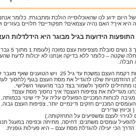
של היום ידוע לנו שהאוכלוסייה הולכת ומתבגרת.
כלומר אנחנו
היא איך? האם נהיה עצמאים? תפקודיים? תלויים בעזרים וע
תופעות הידועות בגיל מבוגר היא הידלדלות העצם
חלה שקטה – כלומר ללא בדיקה אנחנו לא יכולות לדעת שהע
 חבלה.
צם נמשכת עד גיל 25 ויש הטוענים שאף מעבר לכך – עד שנות ה- 30 הראשונות.
ון ההזדמנויות שלנו להגדיל את מסת העצם בגוף (לחסוך לעת
 מתחילים לחסוך ולשמור בצד כבר מהעשור השלישי.
חנו מגדילות את צפיפות העצם? איך נחסוך מסת עצם?
גיבה לכוחות המכניים הפועלים עליה על ידי שינוי בכמותה, 
עומסים המכניים חזקים ודינמיים יותר, צפיפות העצם גבוה, 
 וכיווץ שרירים
 לגירוי לעצם ומשפיעים על התחזקותה.)
הפעיל עומסים משתנים: דחיסה, מתיחה וכפיפה במעגל תנוע
הדרך הכי יעילה להגדלת מסת עצם – היא פעילות גופנית.