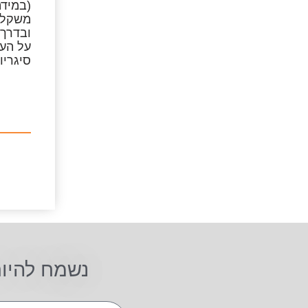
(במידה
משקל –
ובדרך 
על הע
סיגריו
נשמח להיו