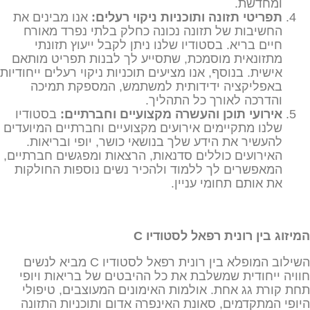
ומחדשת.
תפריטי תזונה ותוכניות ניקוי רעלים
:
אנו מבינים את
החשיבות של תזונה נכונה כחלק בלתי נפרד מאורח
חיים בריא. בסטודיו שלנו ניתן לקבל ייעוץ תזונתי
מתזונאית מוסמכת, שתסייע לך לבנות תפריט מותאם
אישית. בנוסף, אנו מציעים תוכניות ניקוי רעלים ייחודיות
באפליקציה ידידותית למשתמש, המספקת תמיכה
והדרכה לאורך כל התהליך.
אירועי תוכן והעשרה מקצועיים וחברתיים
:
בסטודיו
שלנו מתקיימים אירועים מקצועיים וחברתיים המיועדים
להעשיר את הידע שלך בנושאי כושר, יופי ובריאות.
האירועים כוללים סדנאות, הרצאות ומפגשים חברתיים,
המאפשרים לך ללמוד ולהכיר נשים נוספות החולקות
את אותם תחומי עניין.
המיזוג בין רונית רפאל לסטודיו
C
השילוב המופלא בין רונית רפאל לסטודיו C מביא לנשים
חוויה ייחודית שמשלבת את כל ההיבטים של בריאות ויופי
תחת קורת גג אחת. אולמות האימונים המעוצבים, טיפולי
היופי המתקדמים, סאונת האינפרה אדום ותוכניות התזונה