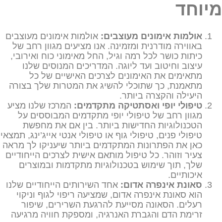
מיוחד
אולמות אימונים מעוצבים
:
אולמות אימונים מעוצבים
באווירה מודרנית ומזמינה. אנו מציעים מגוון רחב של
כיתות כושר לכל רמה וגיל, החל מאימוני כוח ואירובי,
עיצוב וחיטוב ועד ליוגה. המדריכים המנוסים שלנו
מתאימים את האימונים לצרכים האישיים של כל
מתאמנת, כך שתוכלי להשיג את המטרות שלך בצורה
היעילה והקצרה ביותר.
טיפולי יופי ואסתטיקה מתקדמים
:
המרכז שלנו מציע
מגוון רחב של טיפולי יופי מתקדמים המבוססים על
הטכנולוגיות החדישות ביותר. בין אם את מחפשת
טיפולי פנים, טיפולי גוף או טיפולי אנטי אייג’ינג, תמצאי
כאן את הפתרונות המתקדמים ביותר שיעניקו לך מראה
צעיר וזוהר. כל טיפול מותאם אישית לצרכים הייחודיים
שלך, תוך שימוש בטכנולוגיות מתקדמות ובמוצרים
איכותיים.
סאונת אינפרה אדום
:
אחד השירותים הייחודיים שלנו
הוא סאונת אינפרה אדום, שמציעה ריפוי לגוף וניקוי
רעלים. הסאונה מסייעת להרגעת השרירים, שיפור
זרימת הדם והגברת האנרגיה, ומספקת חוויה מרגיעה