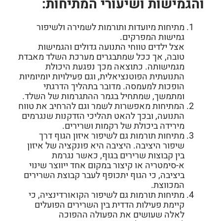
והגמישות ושיעורי המתיחות:
מתיחות מיועדות ותורמות לשמירה ולשיפור
גמישות המפרקים.
אצל ילדים טווחי התנועה גדולים והגמישות
טובה, אך ככל שמתבגרים מערכת השלד מאבדת
מגמישותה. כתוצאה מכך נפגעת היכולת
התנועתית הפוטנציאלית, וגם פעילויות יומיומיות
הופכות למעמסה. מדובר בתהליך הדרגתי
ומתמשך, שמתחיל בגמר ההתגרמות של השלד.
המתיחות מאפשרות לשמר וגם להרחיב את טווח
התנועה, ובכך להאט תהליכי הזדקנות שנגרמים
מירידה ביכולת של רקמות ושרירים.
מתיחות תורמות גם לשיפור איזון הגוף דרך
שיפור היציבה. היציבה היא פונקציה של איזון
בין קבוצות שרירים בגוף, כאשר נגרמת
א-סימטריה או קיצור במקום אחד ייווצר שינוי
ביציבה, כי הגוף יתכופף לעבר קבוצת השרירים
המכווצת.
מתיחות תורמות גם לשיפור הקואורדינציה, כי
קיימת פעילות הדדית בין השרירים הפועלים
לאלה שעושים את הפעולה ההפוכה