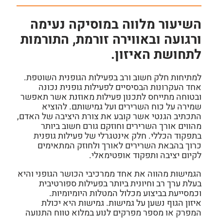
השיעור מלווה במוסיקה נעימה
ורגועה ובאווירה זורמת, התורמות
לתחושת האיזון.
למתיחות חלק חשוב ורב בפעילות הגופנית השוטפת.
אחד העקרונות הבסיסיים לפעילות גופנית נכונה
ובטוחה מתייחס לתכנון פעילות מאוזנת אשר תאפשר
שמירה על כוח השרירים ועל גמישותם. להוציא
התכתיב הגנטי אשר קובע את צורת היציבה של האדם,
מהווים אורך השרירים וחוזקם גורם חשוב ביותר
בתפקוד הכללי. חלק אינטגרלי של פעילות גופנית
כרוך בהבאת השרירים לאורך ולחוזק המתאימים
לקיום יציבה ותפקוד אופטימאלי.
הגמישות מהווה את אחד ממרכיבי הכושר הגופני
והיא
בעלת ערך רב וחיונית ביותר בפעילות ספורטיבית
וכמסייעת בביצוע מכלול המטלות היומיומיות.
איזון הגוף נשען על גמישות. גמישות היא יכולת
המפרק או מספר מפרקים לנוע במלוא טווח התנועה