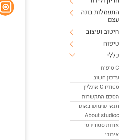
הריון ולידה
התעמלות בונה
עצם
חיטוב ועיצוב
טיפוח
כללי
C טיפוח
עדכון חשוב
סטודיו C אונליין
הסכם התקשרות
תנאי שימוש באתר
About studioc
אודות סטודיו סי
אירובי