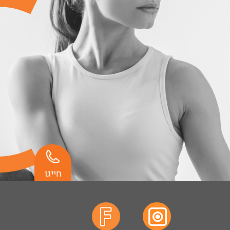
חייגו