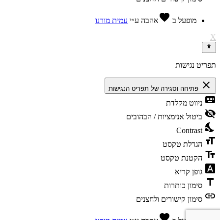
favorite
מופעל ב
אהבה
ע״י
עמית מורנו
X
תפריט נגישות
close
פתיחה וסגירה של תפריט הנגישות
keyboard
ניווט מקלדת
visibility_off
ביטול אנימציות / הבהובים
nights_stay
Contrast
format_size
הגדלת טקסט
text_fields
הקטנת טקסט
font_download
גופן קריא
title
סימון כותרות
link
סימון קישורים ולחצנים
favorite