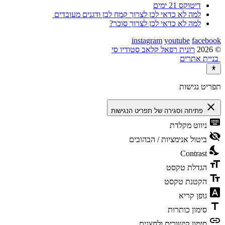
דיטוקס 21 ימים
למה לא כדאי לכן לצרוך קמח לבן ודגנים מעובדים
למה לא כדאי לכן לצרוך סוכר?
instagram
youtube
facebook
© 2026
רונית רפאל קלאב סטודיו סי
בניית אתרים
תפריט נגישות
close
פתיחה וסגירה של תפריט הנגישות
keyboard
ניווט מקלדת
visibility_off
ביטול אנימציות / הבהובים
nights_stay
Contrast
format_size
הגדלת טקסט
text_fields
הקטנת טקסט
font_download
גופן קריא
title
סימון כותרות
link
סימון קישורים ולחצנים