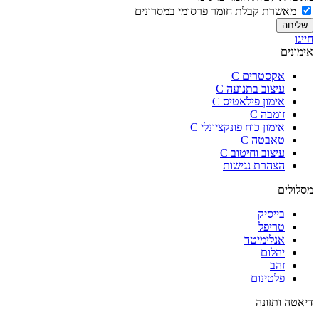
מאשרת קבלת חומר פרסומי במסרונים
שליחה
חייגו
אימונים
אקסטרים C
עיצוב בתנועה C
אימון פילאטיס C
זומבה C
אימון כוח פונקציונלי C
טאבטה C
עיצוב וחיטוב C
הצהרת נגישות
מסלולים
בייסיק
טריפל
אנלימיטד
יהלום
זהב
פלטינום
דיאטה ותזונה