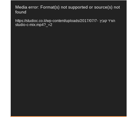
נגן
Media error: Format(s) not supported or source(s) not
וידאו
found
הורד קובץ: https://studioc.co.il/wp-content/uploads/2017/07/7-
studio-c-mix.mp4?_=2