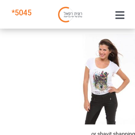
*
5045
or shavit shapping