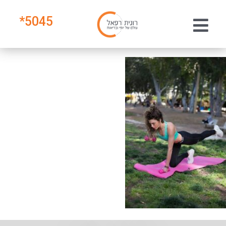
*
5045