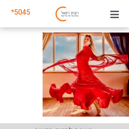
*
5045