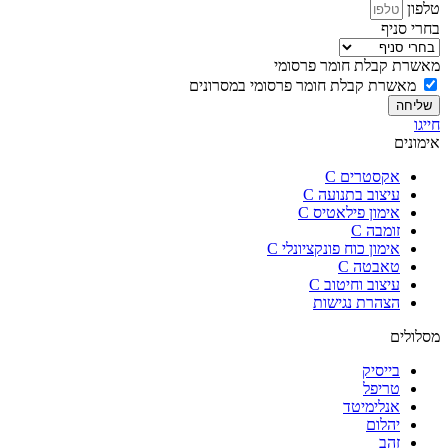
טלפון
בחרי סניף
מאשרת קבלת חומר פרסומי
מאשרת קבלת חומר פרסומי במסרונים
שליחה
חייגו
אימונים
אקסטרים C
עיצוב בתנועה C
אימון פילאטיס C
זומבה C
אימון כוח פונקציונלי C
טאבטה C
עיצוב וחיטוב C
הצהרת נגישות
מסלולים
בייסיק
טריפל
אנלימיטד
יהלום
זהב