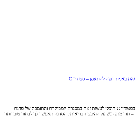
ת באמת רוצה להתאמן – סטודיו C
כשאת מגיעה לגיל ההתבגרות חלים בגופך שינויים דרמטיים, עקב שינויים הורמונליים. זה בדיוק הזמן לרכוש הרגלי תזונה נכונה ותפיסת דימוי גוף בריאה. בסטודיו C תוכלי לעשות זאת במסגרת המבוקרת והתומכת של סדנת
ך – תוך מתן דגש על ההיבט הבריאותי. הסדנה תאפשר לך לבחור טוב יותר