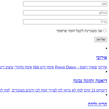
אני מעוניינת לקבל חומר פרסומי
שליחה
אירובי
אירובי
פאוור דאנס – Power Dance
אימון היט Hiit
אימון מחזורי
עיצוב דינמ
דיאטה ותזונה נכונה
דיטוקס 21 ימים
למה לא כדאי לכן לצרוך קמח לבן ודגנים מעובדים
למה לא 
הריון ולידה