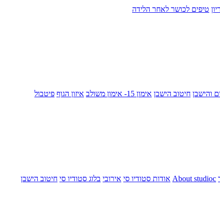
ון
טיפים לכושר לאחר הלידה
ם והישבן
חיטוב הישבן
אימון 15- אימון משולב
איזון הגוף
פיטבול
About studioc
אודות סטודיו סי
אירובי
בלוג סטודיו סי
חיטוב הישבן