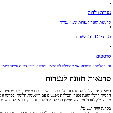
נערות וילדות
סדנאות תזונה לנערות
אימון נערות
סטודיו C בתקשורת
סרטונים
זהו החלטתי! השבוע אני מתחילה להתאמן
זומבה
אירובי דאנס
עיצוב דינמי
א
סדנאות תזונה לנערות
הקניית הרגלי תזונה נכונה, הכוללת מפגשים עם דיאטנית קלינית. בסדנה ז
מה מומלץ לאכול ומה לא מומלץ כדי לגדול ולהתפתח נכון ובריא ולהרגיש ט
בסדנה יהיה דגש על:
א. השפעת המדיה והפרסום על דימוי הגוף. “גופי ואני- מערכת היחסים ביני