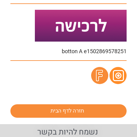
botton A e1502869578251
חזרה לדף הבית
נשמח להיות בקשר