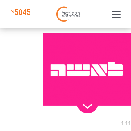
*
5045
11 1