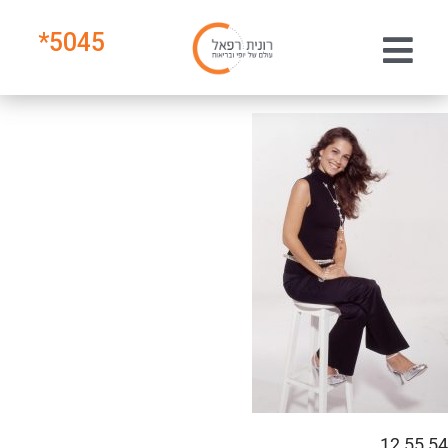
*
5045
54 55 12