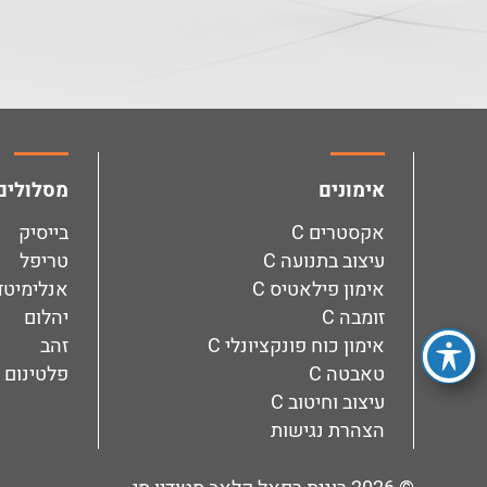
facebook
instagram
אימונים
מסלולים
אקסטרים C
בייסיק
עיצוב בתנועה C
טריפל
אימון פילאטיס C
אנלימיטד
זומבה C
יהלום
אימון כוח פונקציונלי C
זהב
טאבטה C
פלטינום
עיצוב וחיטוב C
הצהרת נגישות