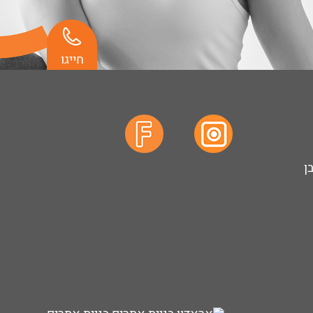
חייגו
ן