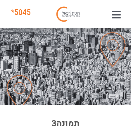
*
5045
תמונה3