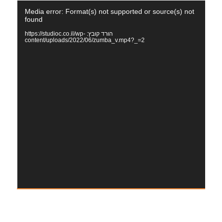
נגן
Media error: Format(s) not supported or source(s) not
וידאו
found
הורד קובץ: https://studioc.co.il/wp-
content/uploads/2022/06/zumba_v.mp4?_=2