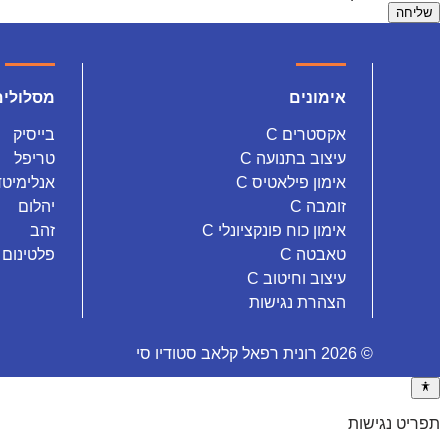
שליחה
facebook
instagram
אימונים
מסלולים
אקסטרים C
בייסיק
עיצוב בתנועה C
טריפל
אימון פילאטיס C
אנלימיטד
זומבה C
יהלום
אימון כוח פונקציונלי C
זהב
טאבטה C
פלטינום
עיצוב וחיטוב C
הצהרת נגישות
© 2026
רונית רפאל קלאב סטודיו סי
תפריט נגישות