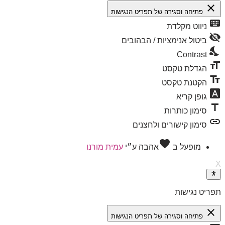
close
פתיחה וסגירה של תפריט הנגישות
keyboard
ניווט מקלדת
visibility_off
ביטול אנימציות / הבהובים
nights_stay
Contrast
format_size
הגדלת טקסט
text_fields
הקטנת טקסט
font_download
גופן קריא
title
סימון כותרות
link
סימון קישורים ולחצנים
favorite
מופעל ב
אהבה
ע״י
עמית מורנו
X
תפריט נגישות
close
פתיחה וסגירה של תפריט הנגישות