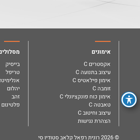
facebook
instagram
אימונים
מסלולים
אקסטרים C
בייסיק
עיצוב בתנועה C
טריפל
אימון פילאטיס C
אנלימיטד
זומבה C
יהלום
אימון כוח פונקציונלי C
זהב
טאבטה C
פלטינום
עיצוב וחיטוב C
הצהרת נגישות
© 2026
רונית רפאל קלאב סטודיו סי