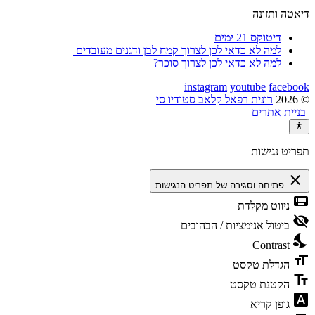
דיאטה ותזונה
דיטוקס 21 ימים
למה לא כדאי לכן לצרוך קמח לבן ודגנים מעובדים
למה לא כדאי לכן לצרוך סוכר?
instagram
youtube
facebook
© 2026
רונית רפאל קלאב סטודיו סי
בניית אתרים
תפריט נגישות
close
פתיחה וסגירה של תפריט הנגישות
keyboard
ניווט מקלדת
visibility_off
ביטול אנימציות / הבהובים
nights_stay
Contrast
format_size
הגדלת טקסט
text_fields
הקטנת טקסט
font_download
גופן קריא