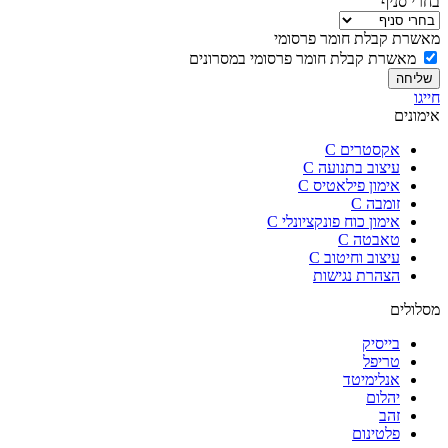
בחרי סניף
מאשרת קבלת חומר פרסומי
מאשרת קבלת חומר פרסומי במסרונים
שליחה
חייגו
אימונים
אקסטרים C
עיצוב בתנועה C
אימון פילאטיס C
זומבה C
אימון כוח פונקציונלי C
טאבטה C
עיצוב וחיטוב C
הצהרת נגישות
מסלולים
בייסיק
טריפל
אנלימיטד
יהלום
זהב
פלטינום