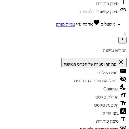
title
סימון כותרות
link
סימון קישורים ולחצנים
favorite
מופעל ב
אהבה
ע״י
עמית מורנו
X
תפריט נגישות
close
פתיחה וסגירה של תפריט הנגישות
keyboard
ניווט מקלדת
visibility_off
ביטול אנימציות / הבהובים
nights_stay
Contrast
format_size
הגדלת טקסט
text_fields
הקטנת טקסט
font_download
גופן קריא
title
סימון כותרות
link