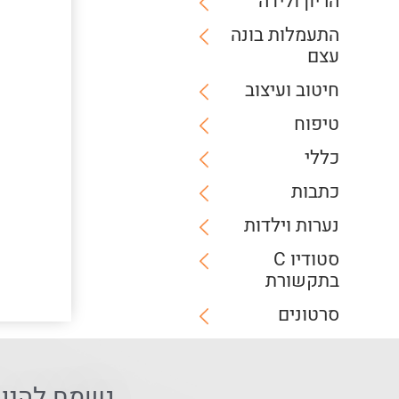
הריון ולידה
התעמלות בונה
עצם
חיטוב ועיצוב
טיפוח
כללי
כתבות
נערות וילדות
סטודיו C
בתקשורת
סרטונים
נשמח להיו