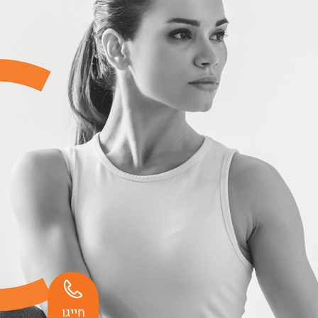
חייגו