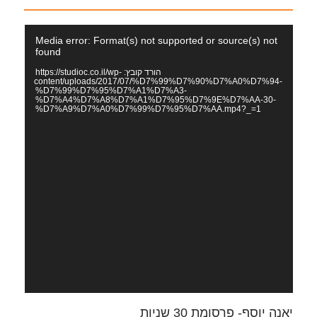
נגן
Media error: Format(s) not supported or source(s) not
וידאו
found
הורד קובץ: https://studioc.co.il/wp-
content/uploads/2017/07/%D7%99%D7%90%D7%A0%D7%94-
%D7%99%D7%95%D7%A1%D7%A3-
%D7%A4%D7%A8%D7%A1%D7%95%D7%9E%D7%AA-30-
%D7%A9%D7%A0%D7%99%D7%95%D7%AA.mp4?_=1
יאנה יוסף- פרסומת 30 שניות