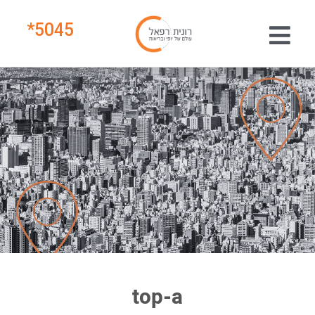
*
5045
top-a