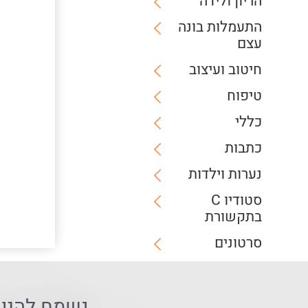
הריון ולידה
התעמלות בונה
עצם
חיטוב ועיצוב
טיפוח
כללי
כתבות
נערות וילדות
סטודיו C
בתקשורת
סרטונים
נשמח להיו