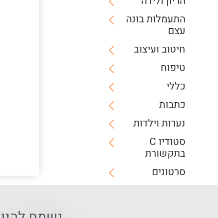
הריון ולידה
התעמלות בונה
עצם
חיטוב ועיצוב
טיפוח
כללי
כתבות
נערות וילדות
סטודיו C
בתקשורת
סרטונים
נשמח להיו