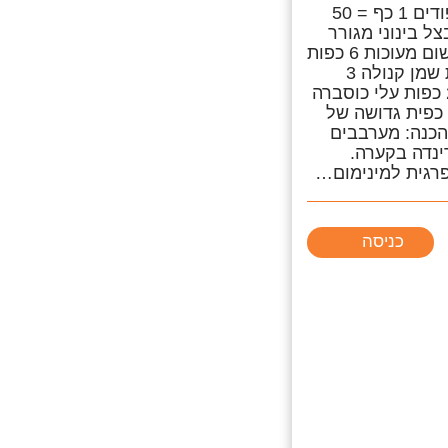
רוטב סאטה לשיפודים 1 כף = 50
ל חומרים: 1 בצל בינוני מגורר
בפומפייה 3 שיני שום מעוכות 6 כפות
רוטב סויה 4 כפות שמן קנולה 3
כפיות סוכר חום 2 כפות עלי כוסברה
 בזיליקום קצוץ 1 כפית גדושה של
 הכנה: מערבבים
ינדה בקערה.
רגית למינימום…
כניסה