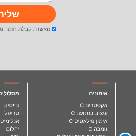
שליח
מאשרת קבלת חומר פר
facebook
instagram
אימונים
מסלולים
אקסטרים C
בייסיק
עיצוב בתנועה C
טריפל
אימון פילאטיס C
אנלימיטד
זומבה C
יהלום