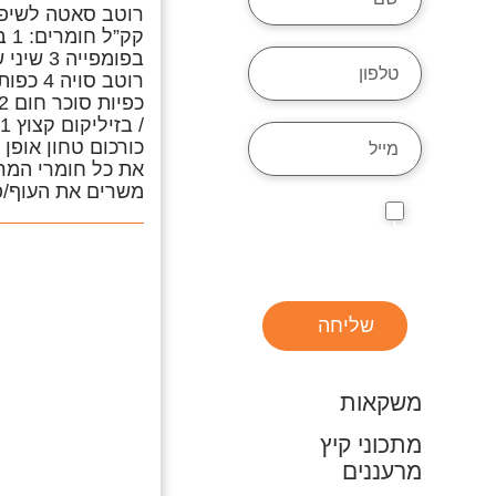
קק”
/
כורכום טחון אופן
את כל חומרי המר
משרים את העוף/פ
אני מעוניינת
לקבל חומר
פרסומי
שליחה
משקאות
מתכוני קיץ
מרעננים