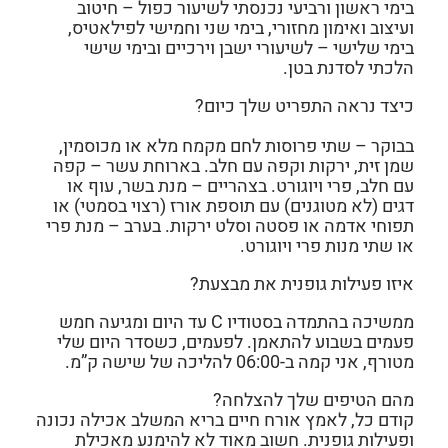
בימי ראשון ורביעי נכנסתי לשיעור כפול – חיטוב
ועיצוב ואימון מחזורי, בימי שני וחמישי לפילאטיס,
בימי שלישי – לשיעורי ישבן וירכיים ובימי שישי
הלכתי לסדנת בטן.
כיצד נראה התפריט שלך כיום?
בבוקר – שתי פרוסות לחם מקמח מלא או מכוסמין,
שמן זית, ירקות וקפה עם חלב. בארוחת עשר – קפה
עם חלב, פרי ויוגורט. בצהריים – מנת בשר, עוף או
דגים (לא מטוגנים) עם תוספת אורז (רצוי בסמטי) או
תפוחי אדמה או פסטה וסלט ירקות. בערב – מנת פרי
או שתי מנות פרי ויוגורט.
איזו פעילות גופנית את מבצעת?
ממשיכה בהתמדה בסטודיו C עד היום ומגיעה חמש
פעמים בשבוע להתאמן. לפעמים, כשסדר היום שלי
מטורף, אני קמה ב-06:00 להליכה של שישה ק”מ.
מהם הטיפים שלך להצלחה?
קודם כל, לאמץ אורח חיים בריא המשלב אכילה נכונה
ופעילות גופנית. חשוב מאוד לא להימנע מאכילת