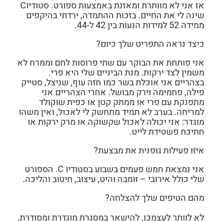
אז אני לא מוותרת ומאזנת באמצעות ספורט. סטודיוC
שינה לי את החיים. בזכות ההתמדה, ירדתי בהיקפים
ממידה 52 למידות הנעות בין 42 ל-44.
כיצד נראה התפריט שלך כיום?
אני פותחת את הבוקר עם שתי פרוסות לחם וממרח לא
משמין לצד ירקות. מנת הביניים שלי היא פרי.
בצהריים אני אוכלת בשר כמו חזה עוף, שניצל, סטייק
פילה, פחמימה וירק מבושל. אחרי הצהריים אני
מתפנקת עם פרי או ממתק קטן או כפית שוקולד
למריחה. בערב לא תמיד מתחשק לי לאכול, ואין משהו
מוגדר: אני יכולה לאכול שקשוקה או מרק ירקות או
חתיכת פשטידת לייט.
איזו פעילות גופנית את מבצעת?
אני נמצאת חמש פעמים בשבוע בסטודיו C. הספורט
שלי כולל אירובי – זומבה והיט, עיצוב, חיטוב והליכה.
מהם הטיפים שלך להצלחה?
לא לוותר לעצמכן, להישאר במסגרת מוגדרת ומסודרת,