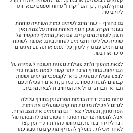
קפואים מבושלים) או במרק. רצוי להשאיר את הירקות
מחוץ למקרר, כך הם “יקררו” פחות וטעמם יבוא יותר
לידי ביטוי.
גם בחורף – שתו מים:
לעיתים כמות השתייה פוחתת
בעונה הקרה, שכן הגוף מאותת פחות על צמא ואין
חשק לשתות מים קרים. עם זאת, מומלץ להקפיד על
שתייה של ליטר וחצי מים לפחות ביום. אפשר לשתות
מים חמים עם מיץ לימון, עלי נענע או תה עם מינימום
סוכר או דבש.
לצאת מהפוך ולזוז:
פעילות גופנית חשובה לשמירה על
הבריאות. בחורף הרבה יותר קשה לצאת מהבית כדי
לבצע פעילות גופנית. כדאי לקבוע ביומן ימים ושעות
קבועים למטרת ספורט. כמו כן, תיאום הפעילות עם
חבר או חברה, יגדיל את המחויבות לצאת מהבית.
פחות סוכר:
ירידה ברמות הסרוטונין בחורף עלולה
לגרום לאכילת מזונות מתוקים שמעלים את רמות
הסרוטונין, וכפועל יוצא – גם מרוממים את מצב הרוח.
אבל, למעשה צריכת הסוכר הפשוט מובילה בסופו של
דבר לירידה בערנות ובתחושת החיוניות – זמן קצר
לאחר אכילתו. מומלץ להעדיף מתוקים מהטבע כמו