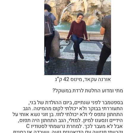
אורנה עקאד, מינוס 42 ק”ג
מתי ומדוע החלטת לרדת במשקל?
בספטמבר לפני שנתיים, ביום ההולדת של בני,
התעוררתי בבוקר ולא יכולתי לקום מהמיטה. הגב
התחתון נתפס לי ולא יכולתי לזוז. בן זוגי נשא אותי על
הידיים ונסענו למיון. למזלי, הגב התחתון היה תפוס,
אבל לא מעבר לכך. למחרת נרשמתי לסטודיו C
וקבעתי פגישה עם הדיאטנית נועה, שעבדה אז בסניף.