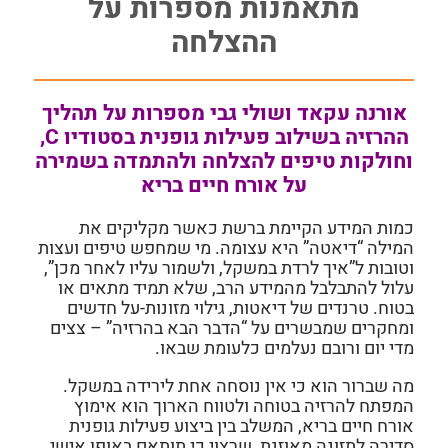
מתאמנות מספרות על
ההצלחה
אורנה עקאד ושולי גבי מספרות על תהליך
ההרזיה בשילוב פעילות גופנית בסטודיו C,
וחולקות טיפים להצלחה ולהתמדה בשמירה
על אורח חיים בריא
כמות המידע הקיימת ברשת כאשר מקליקים את
המילה “דיאטה” היא עצומה. מי שמחפש טיפים ועצות
וטובות ל”איך לרדת במשקל, ולשמור עליו לאחר מכן”,
עלול להתבלבל מהמידע הרב, שלא תמיד מתאים או
בטוח. טרנדים של דיאטות, גילוי מזונות-על חדשים
ומחקרים שמבשרים על “הדבר הבא בהרזיה” – צצים
מדי יום ורובם נעלמים כלעומת שבאו.
מה שברור הוא כי אין נוסחה אחת לירידה במשקל.
המפתח להרזיה בטוחה ולטווח הארוך הוא אימוץ
אורח חיים בריא, המשלב בין ביצוע פעילות גופנית
סדירה לתזונה מאוזנת, שרצוי כי תותאם באופן אישי