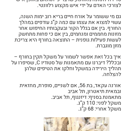
לצורכי האדם על ידי איש מקצוע רלוונטי.
גם מי ששומר על אורח חיים בריא רוב ימות השנה,
עשוי למצוא את עצמו עם כמה ק”ג עודפים במהלך
החורף. בין אם בגלל הקור ובעקבותיו החיפוש אחר
מזונות מחממים ומנחמים, בין אם כי פחות מתחשק
לעשות פעילות גופנית – התוצאה בחורף היא צריכת
מזון מוגברת.
איך בכל זאת אפשר לשמור על משקל תקין בחורף –
ובכלל? דיברנו עם מתאמנות של סטודיו C, שסיפרו על
תהליך הירידה במשקל וחלקו את הטיפים שלהן
להצלחה.
אורנה עקאד, בת 56, אם לשניים, סופרת, מחזאית
ובמאית תיאטרון, תל אביב
מתאמנת בסניף: דיזנגוף, תל אביב.
משקל לפני: 110 ק”ג.
משקל אחרי: 68 ק”ג.