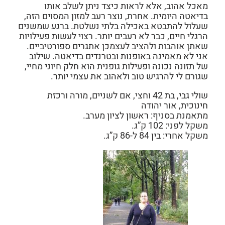
מאכל אהוב, אלא לראות כיצד ניתן לשלב אותו
בדיאטה היומית. אחרת, נוצר רעב למזון המסוים הזה,
שעלול להתבטא באכילה בלתי נשלטת. ברגע שמשנים
הרגלי חיים, כבר לא רעבים יותר. רצוי לעשות פעילויות
שאתן אוהבות ולהציב לעצמכן אתגרים ספורטיביים.
אני לא מאמינה באופנות ובטרנדים בדיאטה. שילוב
של תזונה נכונה ופעילות גופנית הוא חלק חיוני מחיי,
שגורם לי להרגיש טוב ולאהוב את עצמי יותר.
שולי גבי, בת 42 וחצי, אם לשניים, מורה ורכזת
חינוכית, אור יהודה
מתאמנת בסניף: ראשון לציון מערב.
משקל לפני: 102 ק”ג.
משקל אחרי: בין 84 ל-86 ק”ג.