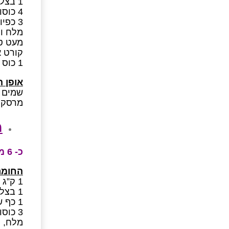
1 בצל בינוני קלוף וקצוץ
4 כוסות מרק עוף דל קלוריות מוכן
3 כפיות שום כתוש
מלח ו
מעט טי
קורט א
1 כוס חלב דל שומן מעושר בסידן
אופן 
שמים ב
מרסקים
מ
כ- 6 מנות , 90 קק”ל למנה מרשימה
החומר
1 ק”ג קישואים מסוג זוקיני
1 בצל בינוני, קצוץ
1 כף שמן זית
3 כוסות מרק צח (3 כוסות מים מעורבבות ב-3 שקיות אבקת מרק 10)
מלח, 