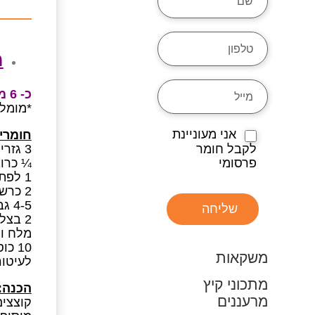
מ
כ- 6 מנות, כל מנה מכילה – 1 מנת ירק
*מומל
אני מעוניינת
חומרי
3 גזרים
לקבל חומר
¼ כרוב
פרסומי
1 לפת קלופה
2 כרשות פרוסות ושטופות היטב
4-5 גבעולי סלרי אמריקני
שליחה
2 בצלים קצוצים
מלח ו
10 כוסות מים
משקאות
לעיטור
מתכוני קיץ
הכנה:
מרעננים
קוצצים