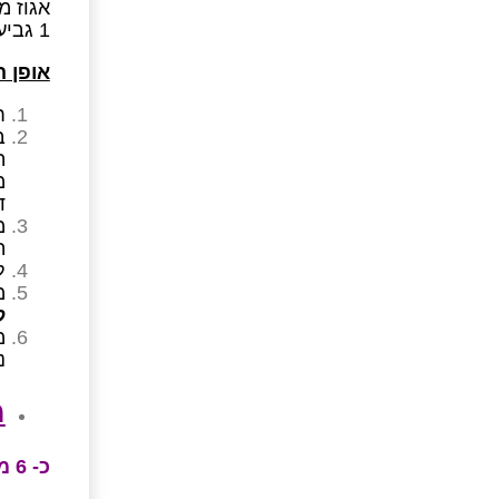
אגוז מ
1 גביע לבן 3%
אופן 
ח
ב
ה
ד
מ
ה
ל
מ
ל
מ
נ
מ
כ- 6 מנות גדולות, כ- 75 קק”ל למנה