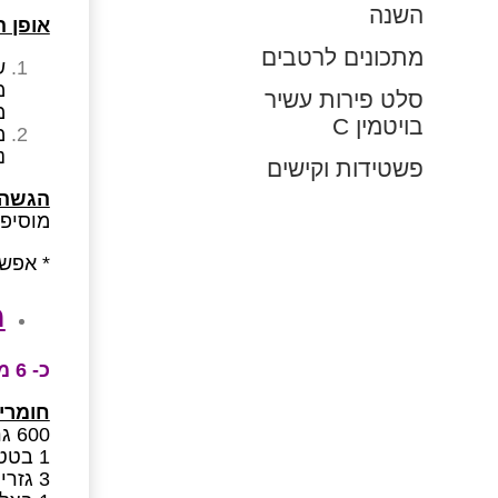
השנה
אופן 
מתכונים לרטבים
ש
מ
סלט פירות עשיר
מ
בויטמין C
נ
פשטידות וקישים
הגשה:
מוסיפי
* אפשר
מ
כ- 6 מנות, רק 100 קק”ל למנה
חומרי
600 גרם דלעת קלופה/ 1 דלורית בינונית קלופה וחתוכה לקוביות
1 בטטה קטנה קלופה וחתוכה לקוביות
3 גזרים גדולים קלופים וחתוכים לקוביות