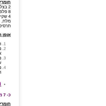
חומרי
2 בצלים
8 פלפלים (כתומים/צהובים/אדומים) בקוביות
4 שקיות אבקת מרק עשר בטעם עוף/זך
מלח, 
תרסיס
אופן 
ח
מ
א
מ
ש
מ
ה
מ
כ- 7 מנות, כל מנה מכילה – 1 מנת ירק
חומרי