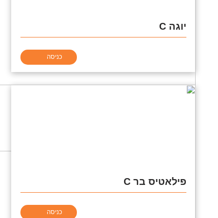
יוגה C
כניסה
פילאטיס בר C
כניסה