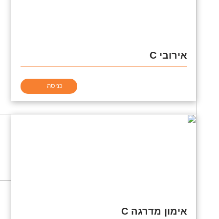
אירובי C
כניסה
אימון מדרגה C