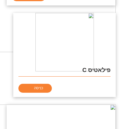
פילאטיס C
כניסה