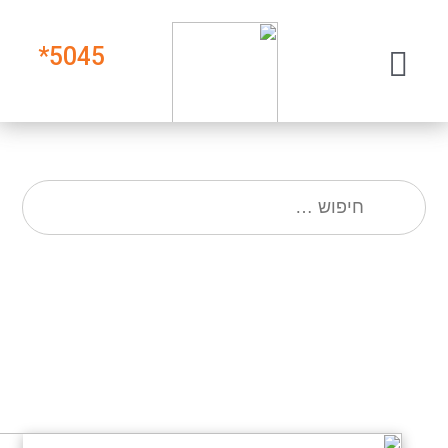
*
5045