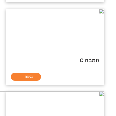
זומבה C
כניסה