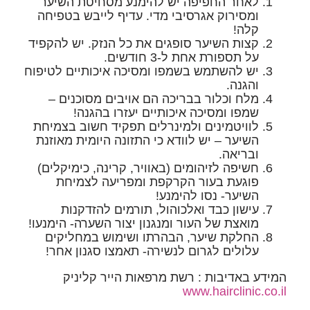
אחר החפיפה יש להימנע מסחיטת השיער
מסירוק אגרסיבי מדי. עדיף לייבש בטפיחה
לה!
צות השיער סופגים את כל הנזק. יש להקפיד
ל תספורת אחת ל-3 חודשים.
ש להשתמש בשמפו ומסיכה איכותיים לטיפוח
הגנה.
לח וכלור בבריכה הם אויבים מסוכנים –
מפו ומסיכה איכותיים יעזרו בהגנה!
וויטמינים ולמינרלים תפקיד חשוב בצמיחת
שיער – יש לוודא כי התזונה היומית מאוזנת
בריאה.
שיפה לזיהומים (באוויר, קרינה, כימיקלים)
וגעת בעור הקרקפת ומפריעה לצמיחת
שיער- נסו להימנע!
ישון כבד ואלכוהול, תורמים להזדקנות
ואצת של העור ומנגנון יצור השערה- הימנעו!
חלקת שיער, הבהרתו ושימוש במחליקים
לולים לגרום לנשירה- תאמצו סגנון אחר!
 באדיבות : רשת מרפאות הייר קליניק
www.hairclinic