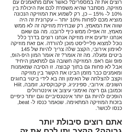
רוצים את זה במספרים? כאשר אתם מתאמנים עם
מוזיקה, מסתבר שהיא משפרת לכם את היכולת בין
10% ל- 15% – כן, רק לשמוע את המוזיקה הנכונה
מוציא מכם לפחות 10% יותר – עקרונית זה היה
שווה את המאמץ, רק שבחירת מוזיקה זה לא ממש
מאמץ, זה אפילו ממש כיף לרובנו. מה גם שאם
אנחנו יודעים איזו מוזיקה אנחנו רוצים בדרך כלל
נוכל למצוא פלייליסט מוכן להורדה. אם זאת מוזיקה
לאימון אירובי, הקצב שלה צריך להיות של 145
ביטים ומעלה. מה זה אומר? זה אומר המון היפ-הופ,
פופ וגם ראפ. המוזיקה חשובה גם למתאמן היחיד
אבל לא פחות גם בתוך קבוצה. זו הסיבה שמאמנות
ומאמנים כבר מזמן הבינו את הקשר בין מוזיקה
וקצב להצלחה של האימון וזה בא לידי ביטוי בחוגים
השונים. אירובי, ספיניניג, קיקבוקסינג, זומבה, Hiit
וכמובן גם ריצה ואימוני עיצוב או אינטרוולים
הופכים להיות גם יותר אינטנסיביים וגם יותר כיפיים
בזכות המוזיקה המתאימה. שנאמר כנסו ל- beat,
כנסו לכושר.
אתם רוצים סיבולת יותר
גבוהה? הקצב יתן לכם את זה