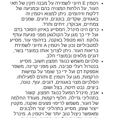
ויטמין E
חיוני לשמירה על מבנה תקין של תאי
העור, על הלחות המצויה בהם ובמניעה של
דלקות וזיהומים. ניתן למצוא ויטמין זה
באגוזים, שקדים, בוטנים, זרעים, שמנים
צמחיים, אבוקדו, זיתים ותרד.
כרום
הינו מינרל, המסייע באיזון הסוכר בדם
ועל ידי כך מגן על הקולגאן מפני פגיעת עודף
גלוקוז. הוא מטפל באקנה, בזיהומי עור, מסייע
למטבוליזם נכון של ויטמין A וחיוני לשמירת
בריאות העור. ניתן לצרוך אותו במוצרי בשר,
דגנים מלאים ובמוצרי חלב.
סלניום
משמש כנוגד חמצון חשוב, מסייע
בנטרול רעלי סביבה, מגן מפני קרינה, משפר
אספקת דם ועל ידי כך שומר על גמישות
הרקמות, מגן על ויטמין E ותורם לפעילותו.
הסלניום מצוי באגוזים, דגנים, עוף, טונה,
ביצים, נבט חיטה, בצל ושום.
אבץ,
מינרל הפועל כנוגד חמצון, קשור
בתהליכי גדילה, חלוף רקמות, מעודד החלמה
של העור, משמש לריפוי פצעים ואקנה, מקטין
ייצור שומן, מסייע בתהליכי יצור חלבונים
ומאפשר ניצול טוב יותר של ויטמין A. מינרל