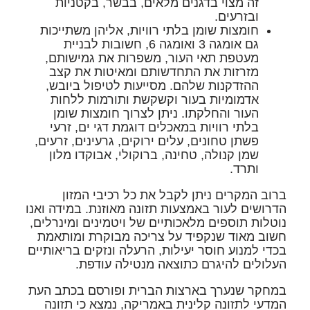
זה מצוי בדגנים מלאים, בבשר, בקטניות
ובזרעים.
חומצות שומן
בלתי רוויות, אליהן משתייכות
גם אומגה 3 ואומגה 6, חשובות לבניית
מעטפת תאי העור, משפרות את גמישותם,
מזרזות את התחדשותם ומאיטות את קצב
ההזדקנות שלהם. מסייעות לטיפול ביובש,
אדמומיות בעור וקשקשת ותורמות ללחות
העור והחלקתו. ניתן לצרוך חומצות שומן
בלתי רוויות במאכלים דוגמת דגי ים, זרעי
פשתן טחונים, עלים ירוקים, גרעינים, זרעים,
שמן קנולה, טחינה, ברוקולי, אבוקדו מלון
ותרד.
ברוב המקרים ניתן לקבל את כל רכיבי המזון
הדרושים לעור באמצעות תזונה מאוזנת. במידה ואנו
נוטלות תוספים מלאכותיים של ויטמינים ומינרלים,
חשוב מאוד שנקפיד על צריכה מבוקרת ומותאמת
בכדי למנוע חוסר יעילות, הרעלה ונזקים בריאותיים
העלולים להיגרם כתוצאה מנטילה עודפת.
במחקר שנערך בארצות הברית ופורסם בכתב העת
המדעי לתזונה קלינית באמריקה, נמצא כי תזונה