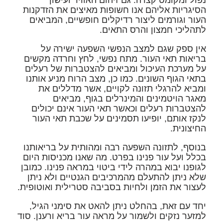
נפול ומקומט קצרה. גם זיהום האוויר ועישון
הסיגריות אליהם אנו חשופות מאיצים את הזדקנות
העור וגורמים ליצור רדיקלים חופשיים, המביאים
לתהליכי חמצון והרס התאים.
אין ספק שגם למצב הנפשי השפעה ישירה על
בריאות תאי העור. מתח נפשי, לחץ וחרדה מקשים
על מערכת העיכול ומביאים להצטברות של רעלים
בתאי הגוף השונים. כמו כן, מצב הרוח מניע אותנו
ומביא להרגלי תזונה לקויים, אשר מדללים את
מאגר הויטמינים והמינרלים בגוף, מביאים
להצטברות רעלים וכאשר תאי העור אינם יכולים
לנקז אותם, יופיעו תסמינים על שכבת תאי העור
החיצונית.
בנוסף, לתזונה השפעה רבה ומהותית על בריאותנו
בכלל ועל עור פנינו בפרט. מה שאנו מכניסות היום
לגופנו יבוא במהרה לידי ביטוי במראה פנינו. כמובן
שלא ניתן להתעלם מהמרכיבים הגנטיים ולא ניתן
לעצור את הזמן ולחיות בסביבה סטרילית ואוטופית.
יחד עם זאת, בהחלט ניתן להאט את סימני הגיל,
למזער נזקים ולשמור על מראה עור בריא ורענן. סוד