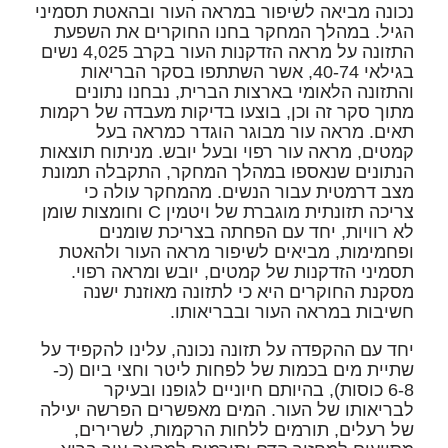
נכונה מביאה לשיפור במראה העור ובהאטת תסמיני
הגיל. במהלך המחקר בחנו החוקרים את השפעת
התזונה על מראה הזדקנות העור בקרב 4,025 נשים
בגילאי 40-74, אשר השתתפו בסקר הבריאות
והתזונה הלאומי בארצות הברית, נבחנו נתונים
מתוך סקר זה וכן, בוצעו בדיקות מעבדה של רקמות
תאים. מראה עור מבוגר הוגדר כמראה בעל
קמטים, מראה עור רפוי ובעל יובש. מניתוח תוצאות
הנתונים שנאספו במהלך המחקר, התקבלה תמונת
מצב דרמטית עבור הנשים. מהמחקר עולה כי
צריכה תזונתית מוגברת של ויטמין C וחומצות שומן
לא רוויות, יחד עם הפחתה בצריכת שומנים
ופחמימות, מביאים לשיפור מראה העור ולהאטת
תסמיני הזדקנות של קמטים, יובש ומראה רפוי.
מסקנת החוקרים היא כי לתזונה מאוזנת ישנה
חשיבות במראה העור ובבריאותו.
יחד עם ההקפדה על תזונה נכונה, עלינו להקפיד על
שתיית מים בכמות של לפחות ליטר וחצי ביום (כ-
6-8 כוסות), בהיותם חיוניים לגופנו ובעיקר
לבריאותו של העור. המים מאפשרים הפרשה יעילה
של רעלים, תורמים ללחות הרקמות, לשרירים,