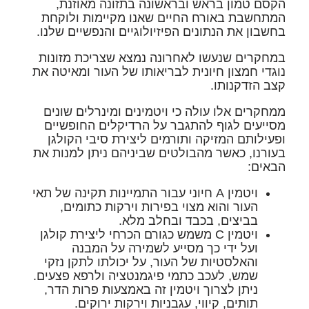
הקסם טמון בראש ובראשונה בתזונה מאוזנת,
המתחשבת באורח החיים שאנו מקיימות ולוקחת
בחשבון את הנתונים הפיזיולוגיים והנפשיים שלנו.
במחקרים שנעשו לאחרונה נמצא שצריכת מזונות
נוגדי חמצון חיונית לבריאותו של העור ומאיטה את
קצב הזדקנותו.
ממחקרים אלו עולה כי ויטמינים ומינרלים שונים
מסייעים לגוף להתגבר על הרדיקלים החופשיים
ופעילותם המזיקה ותורמים ליצירת סיבי הקולגן
בעורנו, כאשר מהבולטים שביניהם ניתן למנות את
הבאים:
ויטמין A
חיוני עבור התמיינות תקינה של תאי
העור והוא מצוי בפירות וירקות כתומים,
בביצים, בכבד ובחלב מלא.
ויטמין C
משמש כגורם הכרחי ליצירת קולגן
ועל ידי כך מסייע לשמירה על המבנה
והאלסטיות של העור, על יכולתו לתקן נזקי
שמש, לעכב כתמי פיגמנטציה ולרפא פצעים.
ניתן לצרוך ויטמין זה באמצעות פרות הדר,
תותים, קיווי, עגבניות וירקות ירוקים.