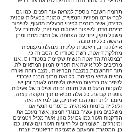
מסייעים למחזור הדם ותורמים למראה עור בריא.
תרומה חשובה נוספת למראה עור הפנים, כמו גם
לבריאותנו הפיזית והנפשית, טמונה בפעילות גופנית
סדירה, אשר תורמת לפינוי הרעלים מהגוף, לשיפור
זרימת הדם, לשיפור היכולות הפיזיות, לשמירה על
משקל תקין, יחד עם הפחתה של רמות מתח ומתן
הרגשה כללית טובה.
איילת נדיב, דיאטנית קלינית, מנהלת מקצועית
מחלקת דיאטה, רשת סטודיו C, הסבירה כי:
“במסגרת הדיאטה הנשית שקיימת בסטודיו C, אנו
מרכיבים לכל אישה את תפריט המזון המתאים לה,
תוך התחשבות במצבה הבריאותי, מצב רוחה ואורח
החיים שהיא מקיימת. כל זאת מתוך הבנה שבכדי
לשפר את בריאות האישה ולשמרה לאורך זמן יש
להקנות הרגלים של תזונה נכונה ושילוב של פעילות
גופנית קבועה. כל אלה מביאים תוך תקופה קצרה,
מעבר ליתרונות הבריאותיים, גם למראה נאה
ולעלייה ברמות האנרגיה. בתפריט הנשי אנו
משלבים מזון עשיר בנוגדי חמצון, אשר מעכב את
הזדקנות העור,כמו גם על מזון, אשר מכיל ויטמינים
ומינרלים, השומרים על חיוניות העור וגמישותו. כמו
כן, המסגרת והמעקב שמעניקה הדיאטנית יוצרת