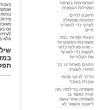
הפחמימות בשיפור
בעבור 
הפעילות הגופנית
שנמצאי
כוחות 
תיאבון לחיים:
פירות,
המזונות שמומלץ
מאוכל 
לצרוך כדי להאריך
גם בעב
חיים
לעיתים
כוננות ספיגה: כמה
אלא בפ
משמינות הסופגניות
– ואיזו פעילות כדאי
שילו
לעשות כדי לשרוף
במדי
את הקלוריות
תפקו
החגים מאחורינו: כך
תחזרו לשגרה
הדרך לניקוי פנימי
עוברת באוכל
משפחה בדילמה: מה
קורה כאשר בן
משפחה אחד עושה
דיאטה והשאר לא