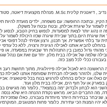
דיאטנית קלינית M.Sc. מנהלת מקצועית דיאטה, סטודיו C
הקיץ, ובתוכה החופשה: עם משפחה, ילדים מועדת להיות תק
 לשמור על שיגרת אכילתן, ובטח ובטח על משקלן.
 זו נהוג יותר לצאת למסעדות, לנפוש בחיק הטבע, לנסוע ל
את שיגרת היום.בתוך שבירת שיגרה שכזו היכולת לשמור על 
ית עד בלתי אפשרית. אך תכנון, ורצון אמיתי לנהל דפוסי אכ
 בהחלט להביא אותנו לאכילה הגיונית ורצויה, ללא כל עודפי ק
י מהותי גדול כמובן בין התנהלות חד שבועית במסעדה, או פי
בילה שלמה של אכילה בבית מלון. יחד עם זאת אם ננהל שגרות
בעבורנו ככלי לכל מצב כזה.
הראשונה היא לאכול אכילה פיזיולוגית
, מתוך תחושת רעב ו
 שלנו, ולהזהר מאכילה חברתית שסוחפת אותנו לאכילת כמויו
 כאלו אנו יכולים בהחלט להרגיש בנוח בכל סיטואציה :אכי
 בפארק או על חוף הים, אכילה בבית מלון ועוד.
שני הוא לבחון ולבדוק “מה בנמצא?”
, כלומר מה מגישים בב
ה, מה החברים הביאו. מראש נקודת ההנחה היא שלא ננסה 
 שניבחר בבחירות היותר מיוחדות בעבורנו, כאלו שמזכירות
א יהיו המנות הכי עתירות. כלומר פחות המטוגנים, המוקרמי