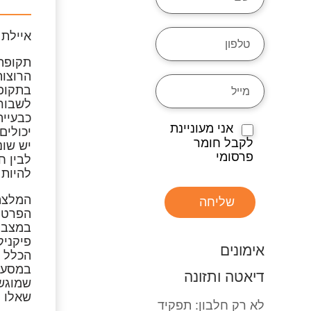
איילת נדיב , 
תקופת 
הרוצות
בתקופה
לשבור 
כבעיית
אני מעוניינת
יכולים
לקבל חומר
יש שונ
פרסומי
לבין ח
להיות 
המלצה 
שליחה
הפרטית
במצבים
פיקניק
אימונים
הכלל ה
במסעד
דיאטה ותזונה
שמוגש,
שאלו ל
לא רק חלבון: תפקיד