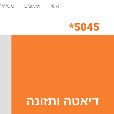
ראשי
אימונים
מסלולי
5045*
דיאטה ותזונה