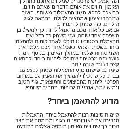
ולהתעמל, יש פרטנרים שמלווים אתכם בתהליך
האימון וחווים את אותם הדברים שאתם חווים.
בבואכם לחפש סגנון התעמלות משותף, חשוב
שתבחרו אימון שמתאים לכולם, בהתאם לגיל
הילדים, כזה שניתן להתמיד בו
גם אם כל אחד מכם מתעמל לחוד, כך למשל, בן
משפחה אחד שוחה, שני משחק כדורסל ואת
מתעמלת בסטודיו C תוכלו לאחד כוחות ולהתאמן
ביחד בשעות הפנאי, כשכל אחד מכם מלמד את
השני סודות שלמד במהלך האימון. בנוסף, רמת
כושר זהה מבטיחה שתוכלו ליהנות ביחד ולהתאים
קצב בצורה טובה יותר.
שימו לב שישנם סוגי התעמלות שניתן לבצע גם
בבית, כל שתוכלו להמשיך את האמון גם במרחב
הפרטי וליהנות מהביצועים והתוצאות, גוף חטוב
וגמיש יותר, אנרגיות גבוהות, תחביב משותף.
מדוע להתאמן ביחד?
קיימות סיבות רבות להתעמל ביחד, התעמלות
מגבירה את האנדורפינים בגוף ומרוממת את מצב
הרוח כך שחוויית האימון תיתפס אצלכם בתודעה