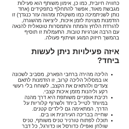
כחוויה חיובית, כמו כן, אימון משותף הוא פעילות
מגבשת מאוד, אפשר להתחלף בתפקידים (אחד
נותן לשניתמיכה כמו משקולת ומהווה עזר כנגדך) זו
הזדמנות מצוינת לזמן איכות, ליציאה מהשגרה,
להורדת הלחץ והמתח והתמסרות טוטאלית להנאה
עם הרבה אנרגיות טובות. התעמלות זו תוסיף
בהמשך חיזוק המגע ושיתוף פעולה.
איזה פעילויות ניתן לעשות
ביחד?
הליכה מהירה ברחבי הפארק, מסביב לשכונה
או במסלול הליכה קרוב, זו הזדמנות לתאם
צעדים ולהתאים את הקצב, לשוחח בלי רעשי
רקע וליהנות מזמן איכות קצבי.
רכיבת אופניים משותפת היא דרך מהנה
במיוחד לטייל ביחד ולשרוף קלוריות על
הדרך, המתאימה גם לילדים קטנים.
שחייה בבריכה העירונית או בים.
תוכלו לפתוח טורניר טניס משותף, טניס
שולחן ואפילו כדורסל או כדורגל, כל דבר