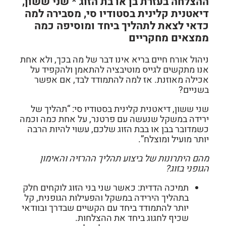
ההצלחה בעזרת בן או בת הזוג * שני ששון,
דיאטנית קלינית בסטודיו סי, מסבירה למה
כדאי לצאת לתהליך ביחד ומוסיפה כמה
ממצאים מחקריים
ניהול אורח חיים בריא אינו דבר של מה בכך, ולא אחת
אנו מתקשים לגייס מוטיבציה להתאמן ולהקפיד על
אכילה מאוזנת. אז למה להתמודד לבד, אם אפשר
בשניים?
שני ששון, דיאטנית קלינית בסטודיו סי:
“תהליך של
ירידה במשקל שנעשה עם פרטנר, על אחת כמה וכמה
כשמדובר בבן או בבת הזוג שלכם, עשוי להיות הרבה
יותר מועיל ומוצלח”.
מהם היתרונות של ביצוע תהליך ההרזיה והאימון
הגופני בזוג?
תמיכה הדדית:
כאשר שני בני הזוג לוקחים חלק
בתהליך הירידה במשקל והפעילות הגופנית, קל
יותר להתמודד ביחד עם הקשיים שבדרך ובוודאי
שכיף לחגוג ביחד את ההצלחות.