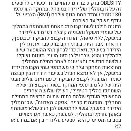
OBESITY בדק כיצד זוגות החיים יחד עשויים להשפיע
זה על זו בתהליך של ירידה במשקל. במחקר השתתפו
130 זוגות שמדד מסת הגוף שלהם (BMI) הצביע על
עודף משקל עד השמנה.
הזוגות חולקו לשתי קבוצות: האחת השתתפה בתהליך
של שומרי משקל והשנייה קיבלה דפי מידע לירידה
במשקל, ללא טיפול, והוגדרה קבוצת הביקורת. בנוסף,
רק אחד מבני הזוג, בשתי הקבוצות, עבר את תהליך
הירידה במשקל, וזאת כדי לבחון מהי ההשפעה שיש
לתהליך שהוא עובר על בן הזוג השני. הזוגות נשקלו
שלושה חודשים וחצי שנה לאחר תחילת התהליך.
מתוצאות המחקר עלה כי משתתפי שתי הקבוצות ירדו
במשקל, אך לא נמצא הבדל בשיעור הירידה בין קבוצת
שומרי המשקל לקבוצת הביקורת. עם זאת, שליש מבני
הזוג של כל משתתפי המחקר בשתי הקבוצות, שלא
השתתפו בהליך הטיפולי, השילו שלושה אחוזים
מהמשקל העודף שלהם בתום שישה חודשים מתחילת
התהליך. תופעה זו קרויה “אפקט האדווה”, שכן תהליך
הירידה במשקל עשוי להתפשט לבן הזוג שלא משתתף
באופן פורמלי בתהליך. למעשה, כאשר אנו מצויים
בסביבה מסוימת, היא תשפיע עלינו – בין אם במודע או
לא.