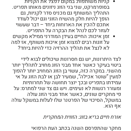
קניות משותפות:
במקום לפצל את הקניות
בסופרמרקט, שני בני הזוג ניזונים מאותו תפריט.
התהליך המשותף גם מכניס סדר לקניות, גם
הופך להיות חלק מהשיח הזוגי וגם יכול לעודד
אתכם להכין את הארוחות ביחד – דבר שעשוי
לעזור לכם לנהל את הבקרה על התפריט.
זמן איכות:
החיים בעידן המודרני ממילא מקשים
על זוגות רבים למצוא זמן איכות משותף, אז למה
לא לנצל את תהליך ההרזיה כדי להיות ביחד?
לצד היתרונות, יש גם חסרונות שיכולים לבוא לידי
ביטוי בעיקר כאשר אחד מבני הזוג מחויב לתהליך יותר
מהשני. במקרה כזה, עשוי בן הזוג המחויב יותר להפוך
למעין “שוטר אכילה”, שמעיר לבן או לבת הזוג על אי
עמידתו בתפריט ובכך יוצר תחושה של תחרותיות
ומעורר רגשות לא נעימים. ויש גם צד שני למתרס: על
פי מחקרים שונים, כאשר אחד מבני הזוג עולה
במשקל, הסיכוי של הפרטנר שלו לעלות במשקל עולה
אף הוא.
אורח חיים בריא בזוג: הזווית המחקרית
מחקר שהתפרסם השנה בכתב העת הרפואי