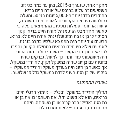
מחקר אחר, שנערך ב-2015, בחן עד כמה בני זוג
משפיעים זה על זו בהיבט של אורח חיים בריא.
החוקרים בדקו יותר מ-5,000 זוגות בני 50 ומעלה
בשלושה היבטים הקשורים לאורח חיים: השמנה,
עישון או חוסר פעילות גופנית. מהממצאים עלה כי
כאשר אחד מבני הזוג מנהל אורח חיים בריא, קטן
הסיכוי כי בן או בת הזוג שלו ינהל אורח חיים לא בריא.
מרשים עוד יותר היה הממצא שלפיו בקרב בני זוג
לאנשים שלא חיו חיים בריאים בתחילת הקשר, והפכו
לבריאים תוך כדי הקשר – השינוי של בן הזוג השני
היה משמעותי עוד יותר. כך למשל, נבדקים שהיו
בזוגיות עם בן זוג שהיה במשקל תקין, לא ירדו במשקל.
אך כאשר בן הזוג היה בעודף משקל והוריד ממשקלו –
סיכויו של בן הזוג השני לרדת במשקל גדל פי שלושה.
בשורה התחתונה
תהליך הירידה במשקל, ובכלל – אימוץ הרגלי חיים
בריאים, הוא לא פשוט וקל. אם תשתפו בו את בן או
בת הזוג ואפילו חבר קרוב או בן משפחה, תיהנו
מהיתרונות, ובעיקר – לא תתמודדו לבד.