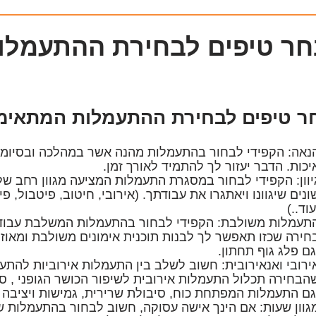
ר טיפים לבחירת ההתעמלו
ר טיפים לבחירת ההתעמלות המתאימ
נאה
: הקפידי לבחור בהתעמלות מהנה אשר במהלכה ובסיומה
יכות. הדבר יעזור לך להתמיד לאורך זמן.
יוון
: הקפידי לבחור במסגרת התעמלות המציעה מגוון רחב של 
ונים שיגוונו ויאתגרו את עבודתך. (אירובי, חיטוב, פיטבול, פי
עוד..)
תעמלות משולבת
: הקפידי לבחור בהתעמלות המשלבת עבודה
חירה שכזו תאפשר לך לבנות תוכנית אימונים משולבת ומאוזנ
גם פלג גוף תחתון.
ירובי ואנאירובית
: חשוב לשלב בין התעמלות אירוביות להתעמ
הבחירה תכלול התעמלות אירובית לשיפור הכושר הגופני , סי
גם התעמלות המפתחת כוח, סיבולת שרירית, גמישות ויציבה נ
גוון שעות
: אם הינך אישה עסוקה, חשוב לבחור בהתעמלות ש