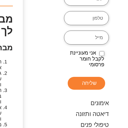
מבח
לך
מבח
אני מעוניינת
לקבל חומר
ה
פרסומי
א
ג
ש
שליחה
ו
ה
ב
ו
אימונים
א
ש
דיאטה ותזונה
ו
טיפולי פנים
מ