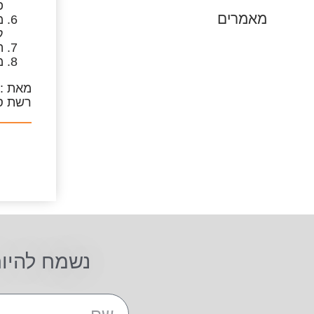
פ
מאמרים
מ
ק
ה
מ
מאת :ג
רשת סט
נשמח להיו