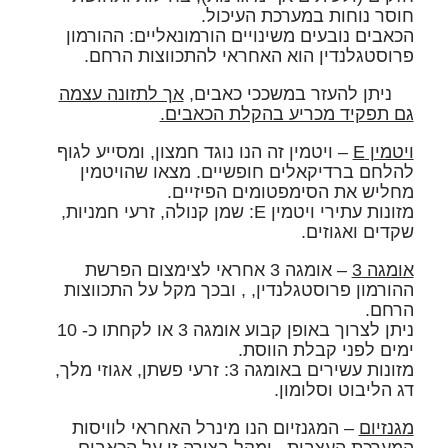
חוסר נוחות במערכת העיכול.
הכאבים נובעים משינויים הורמונאליים: ההורמון
פרוסטגלנדין הוא האחראי להתכווצות הרחם.ﾠ
ﾠ
ניתן להעזר במשככי כאבים,
אך לתזונה עצמה
גם תפקיד מכריע בהקלת הכאבים.
ויטמין E
–
ויטמין זה הנו נוגד חמצון, ומסייע לגוף
להלחם ברדיקאלים חופשיים. מצאו שהויטמין
מחליש את הסימפטומים הפיזיים.
מזונות עתירי ויטמין E: שמן קנולה, זרעי חמניות,
שקדים ואגוזים.
אומגה 3
–
אומגה 3 אחראי לצימצום הפרשת
ההורמון פרוסטגלנדין, , ובכך מקל על התכווצות
הרחם.
ניתן לצרוך באופן קבוע אומגה 3 או לקחתו כ- 10
ימים לפני קבלת הווסת.
מזונות עשירים באומגה 3: זרעי פשתן, אגוזי מלך,
דג הליבוט וסלומון.
מגנזיום
–
המגנזיום הנו מינרל האחראי לוויסות