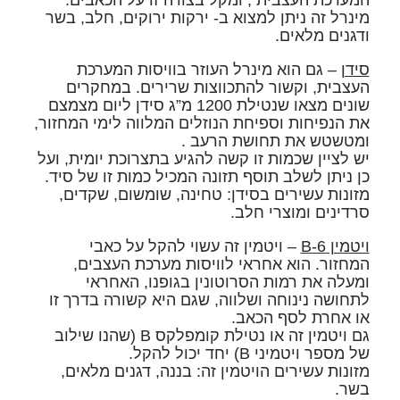
המערכת העצבית , ומקל בצורה זו על הכאבים.
מינרל זה ניתן למצוא ב- ירקות ירוקים, חלב, בשר
ודגנים מלאים.
סידן
–
גם הוא מינרל העוזר בוויסות המערכת
העצבית, וקשור להתכווצות שרירים. במחקרים
שונים מצאו שנטילת 1200 מ”ג סידן ליום מצמצם
את הנפיחות וספיחת הנוזלים המלווה לימי המחזור,
ומטשטש את תחושת הרעב .
יש לציין שכמות זו קשה להגיע בתצרוכת יומית, ועל
כן ניתן לשלב תוסף תזונה המכיל כמות זו של סיד.
מזונות עשירים בסידן: טחינה, שומשום, שקדים,
סרדינים ומוצרי חלב.
ויטמין B-6
–
ויטמין זה עשוי להקל על כאבי
המחזור. הוא אחראי לוויסות מערכת העצבים,
ומעלה את רמות הסרוטונין בגופנו, האחראי
לתחושה נינוחה ושלווה, שגם היא קשורה בדרך זו
או אחרת לסף הכאב.
גם ויטמין זה או נטילת קומפלקס B (שהנו שילוב
של מספר ויטמיני B) יחד יכול להקל.
מזונות עשירים הויטמין זה: בננה, דגנים מלאים,
בשר.