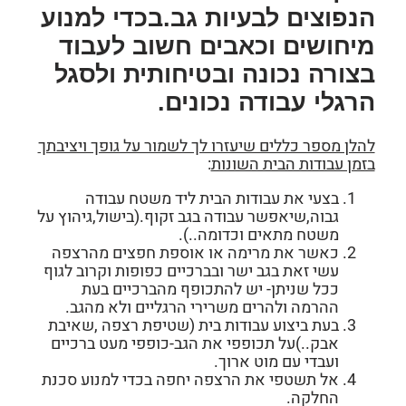
הנפוצים לבעיות גב.בכדי למנוע
מיחושים וכאבים חשוב לעבוד
בצורה נכונה ובטיחותית ולסגל
הרגלי עבודה נכונים.
להלן מספר כללים שיעזרו לך לשמור על גופך ויציבתך
בזמן עבודות הבית השונות
:
בצעי את עבודות הבית ליד משטח עבודה
גבוה,שיאפשר עבודה בגב זקוף.(בישול,גיהוץ על
משטח מתאים וכדומה..).
כאשר את מרימה או אוספת חפצים מהרצפה
עשי זאת בגב ישר ובברכיים כפופות וקרוב לגוף
ככל שניתן- יש להתכופף מהברכיים בעת
ההרמה ולהרים משרירי הרגליים ולא מהגב.
בעת ביצוע עבודות בית (שטיפת רצפה ,שאיבת
אבק..)על תכופפי את הגב-כופפי מעט ברכיים
ועבדי עם מוט ארוך.
אל תשטפי את הרצפה יחפה בכדי למנוע סכנת
החלקה.