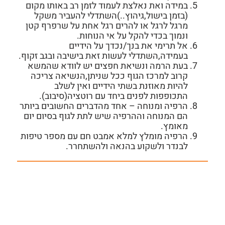
במידה ואת נאלצת לעמוד לזמן רב באותו מקום
(בזמן בישול,גיהוץ..)השתדלי להעביר משקל
מרגל לרגל או להרים רגל אחת על שרפרף קטן
ונמוך בכדי להקל על אי הנוחות.
אל תרימי את בנך/נכדך על הידיים
בעמידה,השתדלי לעשות זאת בישיבה ובגב זקוף.
בעת הרמה ונשיאת חפצים יש לוודא שהמשא
קרוב למרכז הגוף ככל שניתן,הנשיאה צריכה
להיות מאוזנת בשתי הידיים ואין לשלב
התכופפות לפנים ביחד עם רוטציה(סיבוב).
הרפיה ומנוחה – אחד מהדברים החשובים ביותר
הם המנוחה וההרפיה שיש לתת לגוף בסיום יום
מאומץ.
הרפיה מומלץ למלא אמבט חם עם מספר טיפות
לבנדר ולשקוע בהנאה ולהשתחרר.