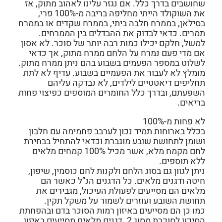
שחושבים בדרך כלל. אם נגזר עלינו לאהוב מתוק, אז
את השוקולד הייתי מחליפה בריבה מ-100% פרי,
בסילאן, בממרח חלבה ביתי, בממרח שקדים או בממרח
תמרים. כדאי לבדוק את ההבדלים בין הממרחים.
למשל, חלקם יכילו כמות רבה יותר של סוכר. לא אסון
אם מדי פעם נמרח על הלחם ממרח מתוק, אך כדאי
לשלוט במספר הפעמים בשבוע בהם ניתן ממרח מתוק.
מומלץ לא לעבור את הפעמיים בשבוע. עדיף לא לתת
תחליפים דיאטטיים לילדים, לא נבדקה עליהם
השפעתם, ובדרך כלל החומרים המוספים כפיצוי פחות
בריאים.
לא פחות מ-100%
בכלל בארוחות תמיד נכון לערבב פחמימה עם חלבון
ושומן לתחושת שובע מוגברת וכדאי להתחיל בבחירת
לחם מקמח מלא, אשר מכיל 100% קמחים מלאים
ללא תוספים.
ניתן לגוון גם בסוג הלחם ולקנות לחם כוסמין, שיפון,
חיטה ודגנים מלאים. כל הדגנים הנ”ל כאשר הם
מלאים הם מסייעים לפעולת העיכול, מגבירים את
תחושת השובע ועוזרים לשמור על משקל תקין.
כמו כן הם מסייעים באיזון רמות הסוכר בדם ובהפחתת
הסיכון לסוכרת מסוג 2. דגנים מלאים מסייעים באיזון