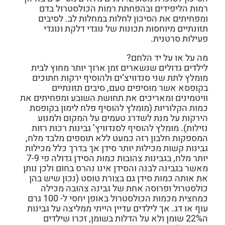
רמות הליפידים ובהפחתת רמות הכולסטרול בדם
ומפחיתים את הסיכון לחלות במחלות לב. לסיבים
תזונתיים מיוחסות תכונות של נוגדי דלקת ונוגדי
פעילות סרטנית.
מה על או על יד הלחם?
לילדים גדולים שנשארים זמן ארוך יותר מחוץ לבית
מומלץ לתת שני סנדוויצ’ים ולהוסיף ירקות חתוכים
בקופסא אשר מוסיפים טעם, סיבים תזונתיים
וויטמינים ומאריכים את תחושת השובע ומפחיתים את
כמות הקלוריות (מומלץ להוסיף פלח לימון בקופסת
הירקות על מנת לשדרג טעמים על המקום ולמנוע
נזילות). מומלץ להוסיף לסנדוויץ’ גבינות רכות רזות
המספקות חלבון רזה כמעט ללא תוספים מלבד מלח,
גבינות קשות מכילות יותר סידן אך בדרך כלל מכילות
יותר מלח, בגבינות צהובות כמות הסידן גדולה פי 7-9
מאשר בגבינה לבנה והסידן אינו נהרס בחום ולכן נותן
את אותה כמות סידן גם בצורת טוסט (נכון שיש בהן
כולסטרול ופרוסה אחת של גבינה צהובה מכילה
כמחצית מכמות הכולסטרול באופן יחסי ל- 100 גרם
עוף או דג. אך לילדים עדיין הייתי ממליצה על גבינות
ה22% שומן ולא על הדלות בשומן, זכרו שילדים