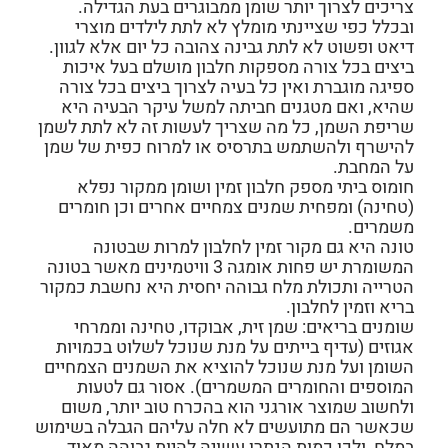
צריכים לצרוך יותר שומן ממבוגרים בעת הגדילה.
ובכלל כפי שציינתי מומלץ לא לתת לילדים מוצרי
דיאט ופשוט לא לתת גבינה צהובה כל יום אלא לגוון.
ביצים
בכל צורה מספקות חלבון מושלם בעל איכות
ספיגה מוגברת ואין כל בעיה לצרוך ביצים בכל צורה
שהיא, ואם מטגנים חביתה למשל עיקר הבעיה היא
שריפת השמן, כל מה שצריך לעשות זה לא לתת לשמן
להישרף ולהשתמש בתרסיס או למרוח כפית של שמן
על המחבת.
חומוס ביתי מספק חלבון זמין ושומן ממקור נפלא
(טחינה) ומפחית שמנים צמחיים אחרים וכן חומרים
משמרים.
טונה
היא גם מקור זמין לחלבון למרות שבטונה
המשומרת יש פחות אומגה 3 וויטמינים מאשר בטונה
הטרייה ותכולת מלח גבוהה יחסית היא נחשבת כמקור
בריא וזמין לחלבון.
שומנים בריאים:
שמן זית, אבוקדו, טחינה וממרחי
אגוזים (עדיף בייתים על מנת שנוכל לשלוט בכמויות
השומן ועל מנת שנוכל להוציא את השמנים הצמחיים
המוספים והחומרים המשמרים). אסור גם לטעות
ולחשוב שמוצר אורגני הוא בהכרח טוב יותר, משום
שכאשר הם מתועשים לא חלה עליהם הגבלה בשימוש
במלח, ולכן כמות הנתרן עשויה להיות גבוהה מאוד.