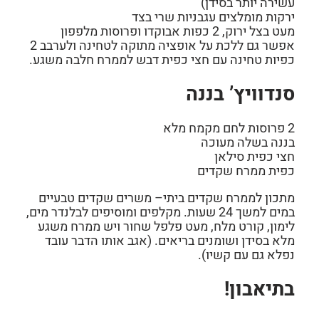
עשירה יותר בסידן)
ירקות מומלצים עגבניות שרי בצד
מעט בצל ירוק, 2 כפות אבוקדו ופרוסות מלפפון
אפשר גם ללכת על אופציה מתוקה לטחינה ולערבב 2
כפיות טחינה עם חצי כפית דבש לממרח חלבה משגע.
סנדוויץ’ בננה
2 פרוסות לחם מקמח מלא
בננה בשלה מעוכה
חצי כפית סילאן
כפית ממרח שקדים
מתכון לממרח שקדים ביתי
– משרים שקדים טבעיים
במים למשך 24 שעות. מקלפים ומוסיפים לבלנדר מים,
לימון, קורט מלח, מעט פלפל שחור ויש ממרח משגע
מלא בסידן ושומנים בריאים. (אגב אותו הדבר עובד
נפלא גם עם קשיו).
בתיאבון!